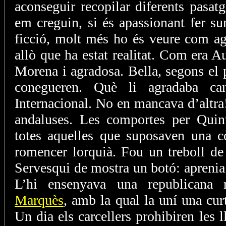
aconseguir recopilar diferents pasatg
em creguin, si és apassionant fer su
ficció, molt més ho és veure com ag
allò que ha estat realitat. Com era Au
Morena i agradosa. Bella, segons el 
conegueren. Què li agradaba ca
Internacional. No en mancava d’altra
andaluses. Les comportes per Quint
totes aquelles que suposaven una c
romencer lorquià. Fou un treboll de
Servesqui de mostra un botó: aprenia 
L’hi ensenyava una republicana 
Marquès
, amb la qual la uní una curt
Un dia els carcellers prohibiren les 