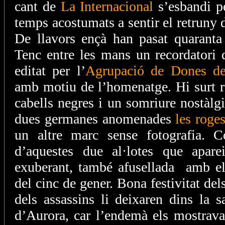
cant de
La Internacional
s’esbandi pe
temps acostumats a sentir el retruny 
De llavors ençà han pasat quaranta 
Tenc entre les mans un recordatori 
editat per l’
Agrupació de Dones de
amb motiu de l’homenatge. Hi surt re
cabells negres i un somriure nostàlg
dues germanes anomenades
les roge
un altre marc sense fotografia. 
d’aquestes due al·lotes que aparei
exuberant, també afusellada amb el
del cinc de gener. Bona festivitat de
dels assassins li deixaren dins la s
d’Aurora, car l’endemà els mostrava