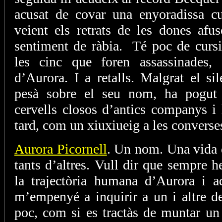
acusat de covar una enyoradissa cur
veient els retrats de les dones afu
sentiment de ràbia. Té poc de curs
les cinc que foren assassinades,
d’Aurora. I a retalls. Malgrat el s
pesà sobre el seu nom, ha pogut 
cervells closos d’antics companys i 
tard, com un xiuxiueig a les converse
Aurora Picornell
. Un nom. Una vida 
tants d’altres. Vull dir que sempre he
la trajectòria humana d’Aurora i a
m’empenyé a inquirir a un i altre det
poc, com si es tractàs de muntar un