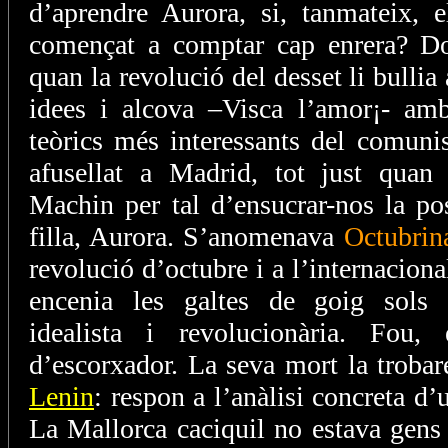
d’aprendre Aurora, si, tanmateix, e
començat a comptar cap enrera? Do
quan la revolució del desset li bullia
idees i alcova –Visca l’amor¡- a
teòrics més interessants del comuni
afusellat a Madrid, tot just quan 
Machin per tal d’ensucrar-nos la po
filla, Aurora. S’anomenava
Octubrin
revolució d’octubre i a l’internaciona
encenia les galtes de goig sols 
idealista i revolucionària. Fou, 
d’escorxador. La seva mort la troba
Lenin
: respon a l’anàlisi concreta d’
La Mallorca caciquil no estava gens