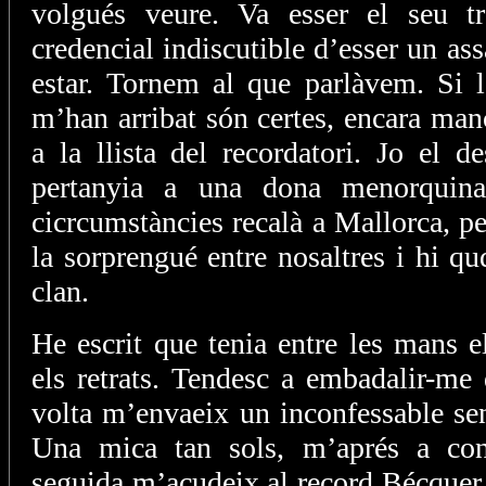
volgués veure. Va esser el seu t
credencial indiscutible d’esser un as
estar. Tornem al que parlàvem. Si 
m’han arribat són certes, encara ma
a la llista del recordatori. Jo el 
pertanyia a una dona menorquina
cicrcumstàncies recalà a Mallorca, pe
la sorprengué entre nosaltres i hi 
clan.
He escrit que tenia entre les mans e
els retrats. Tendesc a embadalir-me 
volta m’envaeix un inconfessable se
Una mica tan sols, m’aprés a con
seguida m’acudeix al record Bécquer