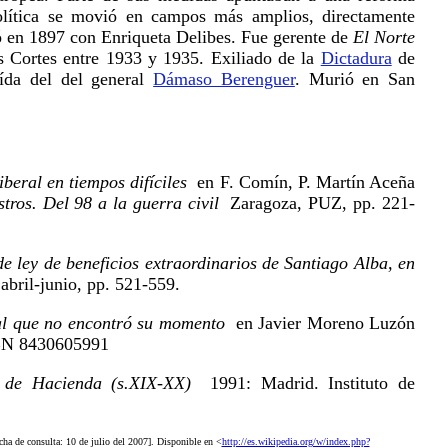
política se movió en campos más amplios, directamente
ó en 1897 con Enriqueta Delibes. Fue gerente de
El Norte
s Cortes entre 1933 y 1935. Exiliado de la
Dictadura
de
aída del del general
Dámaso Berenguer
. Murió en San
beral en tiempos difíciles
en F. Comín, P. Martín Aceña
tros. Del 98 a la guerra civil
Zaragoza, PUZ, pp. 221-
de ley de beneficios extraordinarios de Santiago Alba, en
bril-junio, pp. 521-559.
ral que no encontró su momento
en Javier Moreno Luzón
ISBN 8430605991
s de Hacienda (s.XIX-XX)
1991: Madrid. Instituto de
echa de consulta: 10 de julio del 2007]. Disponible en <
http://es.wikipedia.org/w/index.php?