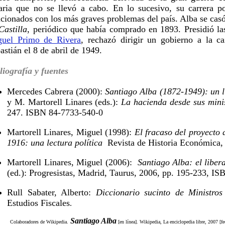
aria que no se llevó a cabo. En lo sucesivo, su carrera 
acionados con los más graves problemas del país. Alba se cas
Castilla
, periódico que había comprado en 1893. Presidió la
uel Primo de Rivera
, rechazó dirigir un gobierno a la c
astián el 8 de abril de 1949.
liografía y fuentes
Mercedes Cabrera (2000):
Santiago Alba (1872-1949): un li
y M. Martorell Linares (eds.):
La hacienda desde sus minis
247. ISBN 84-7733-540-0
Martorell Linares, Miguel (1998):
El fracaso del proyecto 
1916: una lectura política
Revista de Historia Económica, a
Martorell Linares, Miguel (2006):
Santiago Alba: el libe
(ed.): Progresistas, Madrid, Taurus, 2006, pp. 195-233, 
Rull Sabater, Alberto:
Diccionario sucinto de Ministro
Estudios Fiscales
.
Santiago Alba
Colaboradores de Wikipedia.
[en línea]. Wikipedia, La enciclopedia libre, 2007 [f