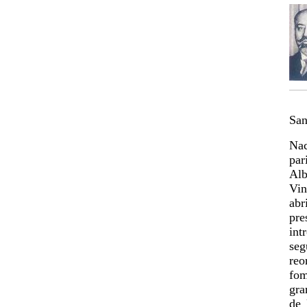
San
Nac
par
Alb
Vin
abr
pre
int
seg
reo
fom
gra
de 