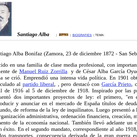
Santiago Alba
|
|
BIOGRAFIES
|
TEMA:
tiago Alba Bonifaz (Zamora, 23 de diciembre 1872 - San Sebas
ido en una familia de clase media profesional, con important
iente de
Manuel Ruiz Zorrilla
,
y de
César Alba García Oyue
a se crió. Emprendió una intensa vida política. En 1901 ob
culado al
partido liberal
, , pero destacó con
García Prieto
, 
il de 1916 al 5 de diciembre de 1918. Inspirado por las 
sentó dos importantes proyectos de ley: el primero, "en d
roducir y anunciar en el mercado de España títulos de deud
undo, de reforma de la ley de inquilinatos. Luego presentó a l
rganización administrativa, ordenación financiera, creación,
ento de la economía nacional. También llevó adelante un e
n éxito. En el segundo mandato, correspondiente al año 1918,
los transportes, consecuencia derivada de la gran guerra 