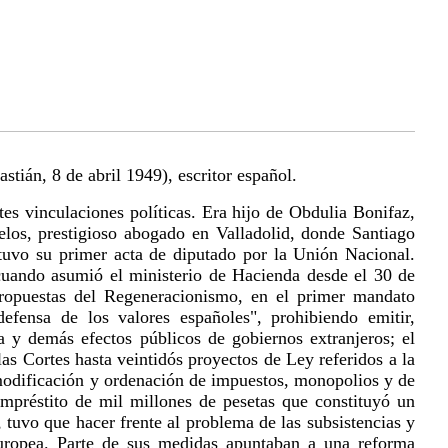
tián, 8 de abril 1949), escritor español.
es vinculaciones políticas. Era hijo de Obdulia Bonifaz,
los, prestigioso abogado en Valladolid, donde Santiago
tuvo su primer acta de diputado por la Unión Nacional.
cuando asumió el ministerio de Hacienda desde el 30 de
propuestas del Regeneracionismo, en el primer mandato
efensa de los valores españoles", prohibiendo emitir,
a y demás efectos públicos de gobiernos extranjeros; el
as Cortes hasta veintidós proyectos de Ley referidos a la
 modificación y ordenación de impuestos, monopolios y de
mpréstito de mil millones de pesetas que constituyó un
 tuvo que hacer frente al problema de las subsistencias y
europea. Parte de sus medidas apuntaban a una reforma