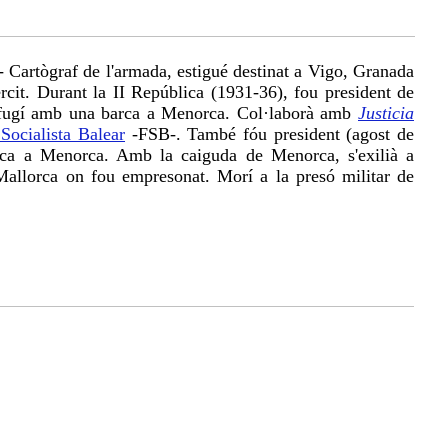
 Cartògraf de l'armada, estigué destinat a Vigo, Granada
èrcit. Durant la II República (1931-36), fou president de
 fugí amb una barca a Menorca. Col·laborà amb
Justicia
Socialista Balear
-FSB-. També fóu president (agost de
orca a Menorca. Amb la caiguda de Menorca, s'exilià a
allorca on fou empresonat. Morí a la presó militar de