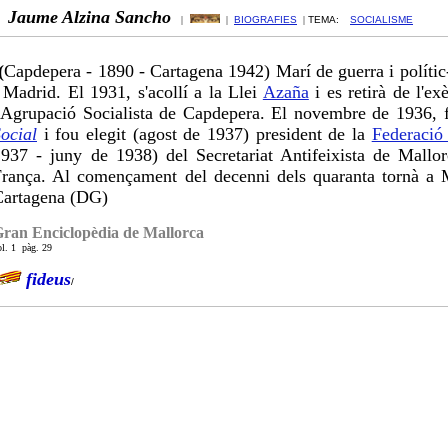
Jaume Alzina Sancho
|
|
BIOGRAFIES
|
TEMA:
SOCIALISME
(
Capdepera - 1890 - Cartagena 1942) Marí de guerra i polític-
 Madrid. El 1931, s'acollí a la Llei
Azaña
i es retirà de l'ex
'Agrupació Socialista de Capdepera. El novembre de 1936,
ocial
i fou elegit (agost de 1937) president de la
Federació 
937 - juny de 1938) del Secretariat Antifeixista de Mall
rança. Al començament del decenni dels quaranta tornà a M
Cartagena (DG)
ran Enciclopèdia de Mallorca
ol. 1 pàg. 29
fideus
/