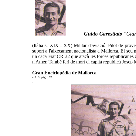
Guido Carestiato
"Ciar
(Itàlia s- XIX - XX) Militar d'aviació. Pilot de prove
suport a l'aixecament nacionalista a Mallorca. El seu 
un caça Fiat CR-32 que atacà les forces republicanes 
n'Amer. També ferí de mort el capità republicà Josep Ma
Gran Enciclopèdia de Mallorca
vol. 3 pàg. 152
.