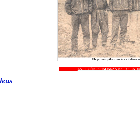
Els primers pilots mecànics italians a
LA PRESÈNCIA ITALIANA A MALLORCA DU
deus