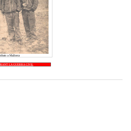
rribats a Mallorca
RANT LA GUERRA CIVIL