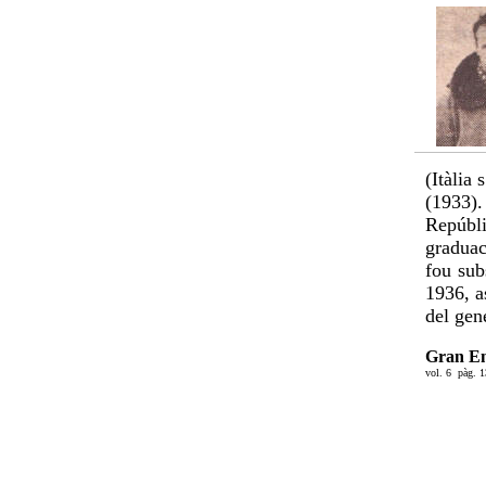
(Itàlia
(1933).
Repúbli
graduac
fou sub
1936, a
del gen
Gran En
vol. 6 pàg. 1