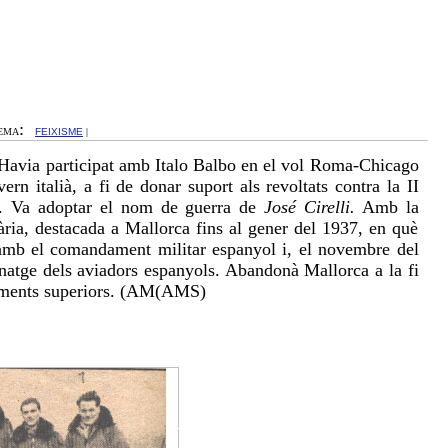
:
EMA
FEIXISME
|
ià- Havia participat amb Italo Balbo en el vol Roma-Chicago
rn italià, a fi de donar suport als revoltats contra la II
. Va adoptar el nom de guerra de
José Cirelli.
Amb la
nària, destacada a Mallorca fins al gener del 1937, en què
 amb el comandament militar espanyol i, el novembre del
natge dels aviadors espanyols. Abandonà Mallorca a la fi
daments superiors. (AM(AMS)