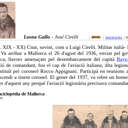
Leone Gallo
- José Cirelli
|
|
BIOGRAFIES
| T
 s. XIX - XX) Citat, sovint, com a Luigi Cirelli. Militar ital
 Va arribar a Mallorca el 26 d'agost del 1936, enviat pel gove
ca, llavors amenaçats pel desembarcament del capità
Bayo
ió de comandant, fou el cap de l'aviació italiana, dita legio
stituït pel coronerl Rocco Appignani. Participà en reunions
scendi a tinent coronel. El gener del 1937, va rebre un home
er d'aquest any perquè l'aviació legionària precisava coman
ciclopèdia de Mallorca
39