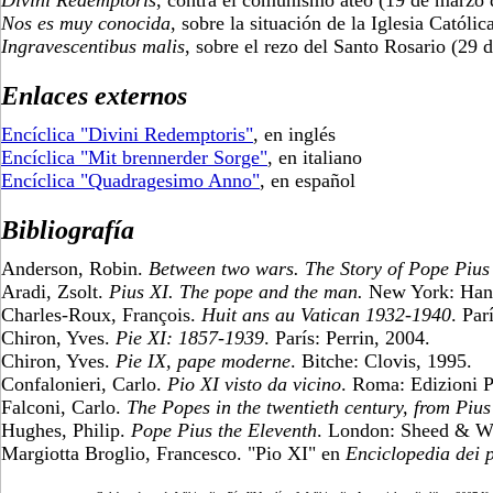
Divini Redemptoris
, contra el comunismo ateo (19 de marzo 
Nos es muy conocida
, sobre la situación de la Iglesia Catól
Ingravescentibus malis
, sobre el rezo del Santo Rosario (29 
Enlaces externos
Encíclica "Divini Redemptoris"
, en inglés
Encíclica "Mit brennerder Sorge"
, en italiano
Encíclica "Quadragesimo Anno"
, en español
Bibliografía
Anderson, Robin.
Between two wars. The Story of Pope Pius 
Aradi, Zsolt.
Pius XI. The pope and the man.
New York: Hano
Charles-Roux, François.
Huit ans au Vatican 1932-1940
. Par
Chiron, Yves.
Pie XI: 1857-1939
. París: Perrin, 2004.
Chiron, Yves.
Pie IX, pape moderne
. Bitche: Clovis, 1995.
Confalonieri, Carlo.
Pio XI visto da vicino
. Roma: Edizioni P
Falconi, Carlo.
The Popes in the twentieth century, from Pius
Hughes, Philip.
Pope Pius the Eleventh
. London: Sheed & W
Margiotta Broglio, Francesco. "Pio XI" en
Enciclopedia dei 