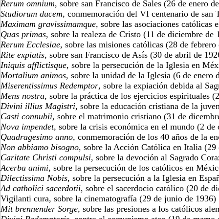
Rerum omnium
, sobre san Francisco de Sales (26 de enero d
Studiorum ducem
, conmemoración del VI centenario de san 
Maximam gravissimamque
, sobre las asociaciones católicas
Quas primas
, sobre la realeza de Cristo (11 de diciembre de 
Rerum Ecclesiae
, sobre las misiones católicas (28 de febrero
Rite expiatis
, sobre san Francisco de Asís (30 de abril de 192
Iniquis afflictisque
, sobre la persecución de la Iglesia en M
Mortalium animos
, sobre la unidad de la Iglesia (6 de enero
Miserentissimus Redemptor
, sobre la expiación debida al S
Mens nostra
, sobre la práctica de los ejercicios espirituales
Divini illius Magistri
, sobre la educación cristiana de la juv
Casti connubii
, sobre el matrimonio cristiano (31 de dicembr
Nova impendet
, sobre la crisis económica en el mundo (2 de
Quadragesimo anno
, conmemoración de los 40 años de la en
Non abbiamo bisogno
, sobre la Acción Católica en Italia (29
Caritate Christi compulsi
, sobre la devoción al Sagrado Cor
Acerba animi
, sobre la persecución de los católicos en Méxi
Dilectissima Nobis
, sobre la persecución a la Iglesia en Espa
Ad catholici sacerdotii
, sobre el sacerdocio católico (20 de 
Vigilanti cura, sobre la cinematografía (29 de junio de 1936)
Mit brennender Sorge
, sobre las presiones a los católicos a