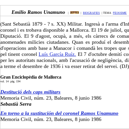
Emilio Ramos Unamuno
|
|
BIOGRAFIES
| TEMA
FEIXISME
(Sant Sebastià 1879 - ? s. XX) Militar. Ingresà a l'arma d'In
coronel i es trobava disponible a Mallorca. El 19 de juliol, q
Diputació. El 9 d'agost, ocupà, a més, els càrrecs de coman
anomenades milicies ciutadanes. Quan es produí el desemba
d'operacions amb base a Manacor i comandà les tropes que s
pel tinent coronel
Luís García Ruíz.
El 7 d'octubre demití co
per les autoritats nacionals, amb l'acusació de negligència,
a terme el desembre de 1936 i va esser retirat del servei. (DJ)
Gran Enciclopèdia de Mallorca
vol. 14 pàg. 194
Destitució dels caps militars
Memoria Civil, núm. 23, Baleares, 8 junio 1986
Sebastià Serra
En torno a la sustitución del coronel Ramos Unamuno
Memoria Civil, núm. 23, Baleares, 8 junio 1986