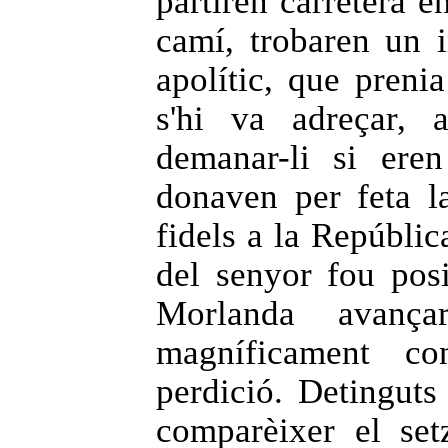
partiren carretera e
camí, trobaren un i
apolític, que prenia
s'hi va adreçar, 
demanar-li si eren
donaven per feta la
fidels a la Repúblic
del senyor fou pos
Morlanda avançar
magníficament co
perdició. Detinguts
comparèixer el setz