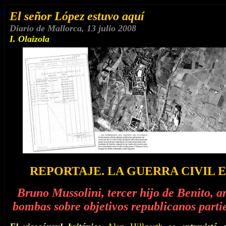
El señor López estuvo aquí
Diario de Mallorca
, 13 julio 2008
I. Olaizola
REPORTAJE. LA GUERRA CIVIL
Bruno Mussolini, tercer hijo de Benito, a
bombas sobre objetivos republicanos part