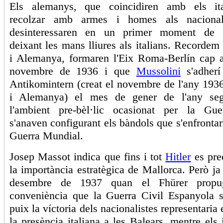
Els alemanys, que coincidiren amb els it
recolzar amb armes i homes als nacionali
desinteressaren en un primer moment de M
deixant les mans lliures als italians. Recordem 
i Alemanya, formaren l'Eix Roma-Berlín cap a
novembre de 1936 i que
Mussolini
s'adherí
Antikomintern (creat el novembre de l'any 193
i Alemanya) el mes de gener de l'any seg
l'ambient pre-bèl·lic ocasionat per la Gue
s'anaven configurant els bàndols que s'enfrontari
Guerra Mundial.
Josep Massot indica que fins i tot
Hitler
es pre
la importància estratègica de Mallorca. Però ja
desembre de 1937 quan el Fhürer propu
conveniència que la Guerra Civil Espanyola s'
puix la víctoria dels nacionalistes representaria 
la presència italiana a les Balears, mentre els 