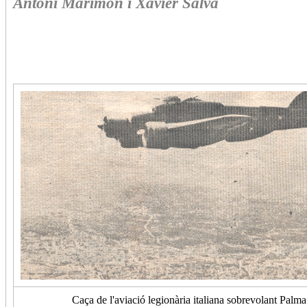
Antoni Marimón i Xavier Salvà
Caça de l'aviació legionària italiana sobrevolant Palma