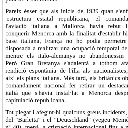
Pareix ésser que als inicis de 1939 quan s'en
'estructura estatal republicana, el coman
l'aviació italiana a Mallorca havia rebut l
conquerir Menorca amb la finalitat d'establir-hi
base italiana, França no ho podia permetre
disposada a realitzar una ocupació temporal d
mentre els italo-alemanys no abandonessin 
Però Gran Bretanya s'adalentà a tothom afa
rendició espontània de l'illa als nacionalistes,
així els plans italians. Més tard, els britànics o
comandament nacional fer retirar un destaca
italià que s'havia instal·lat a Menorca desp
capitulació republicana.
Tot plegat i afegint-hi qualcuns greus incidents
del "Barletta" i el "Deutschland" (vegeu Memò
nº 40), menà la crispació internacional fins a n