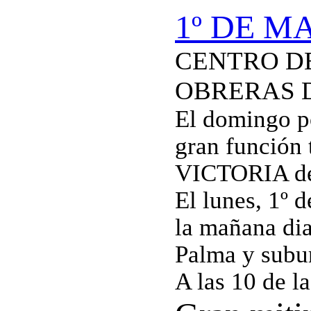
1º DE M
CENTRO D
OBRERAS 
El domingo po
gran función t
VICTORIA de 
El lunes, 1º 
la mañana dia
Palma y subu
A las 10 de l