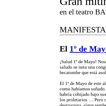
Gran miti
en el teatro B
MANIFESTA
El
1º de May
¡Salud 1º de Mayo! Noso
saludo se nota una congo
hecatombe que está aso
El 1º de Mayo de este a
como habíamos soñado. 
habría cobijado bajo su
los proletarios … Pero n
destructora, sigue sembr