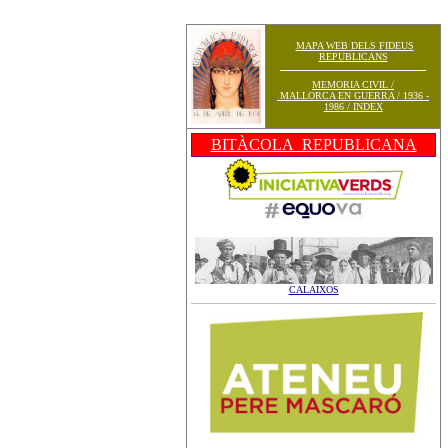
MAPA WEB DELS FIDEUS
REPUBLICANS
MEMORIA CIVIL /
MALLORCA EN GUERRA / 1936 -
1986 / INDEX
BITÀCOLA REPUBLICANA
CALAIXOS