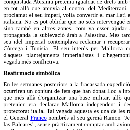
conquistada Abisinia pretenia igualdat de drets amb
en tot allò que atenyia al control del Mediterrani
proclamat el seu imperi, volia convertir el mar llatí 
italiana. No es pot oblidar que no sols intervengué e
sino també en altres zones, com va esser ajudar 
propaganda la sublevació àrab a Palestina. Més tard
seu idel imperial contemplava reclamar i recuperar 
Còrcega i Tunisia- El seu interès per Mallorca e
d'aquets plantejaments imperialistes i d'hegemo
vegada més conflictiva.
Reafirmació simbòlica
En les setmanes posteriors a la fracassada expedici
ocurriren un conjunt de fets que han donat lloc a inte
que més allà d'organitzar una base militar, allò qu
pretenien era declarar Mallorca independent i de
protectorat italià. Tal vegada aquesta es una de les
el General
Franco
nombrés al seu germà Ramon "Jef
las Baleares", sense pràcticament comptar amb avions