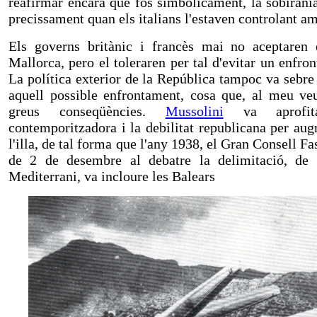
reafirmar encara que fos simbòlicament, la sobirania
precissament quan els italians l'estaven controlant am
Els governs britànic i francès mai no aceptaren e
Mallorca, pero el toleraren per tal d'evitar un enf
La política exterior de la República tampoc va sebre
aquell possible enfrontament, cosa que, al meu veu
greus conseqüències.
Mussolini
va aprofita
contemporitzadora i la debilitat republicana per au
l'illa, de tal forma que l'any 1938, el Gran Consell Fa
de 2 de desembre al debatre la delimitació, de 
Mediterrani, va incloure les Balears