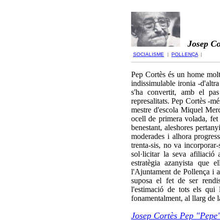
Josep Cor
SOCIALISME
|
POLLENÇA
|
Pep Cortès és un home molt 
indissimulable ironia -d'alt
s'ha convertit, amb el pa
represalitats. Pep Cortès -m
mestre d'escola Miquel Merca
ocell de primera volada, fet
benestant, aleshores pertany
moderades i alhora progres
trenta-sis, no va incorporar-
sol·licitar la seva afiliació
estratègia azanyista que 
l'Ajuntament de Pollença i a
suposa el fet de ser rendis
l'estimació de tots els qui
fonamentalment, al llarg de 
Josep Cortès Pep "Pepe