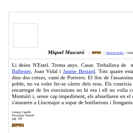
Miquel Mascaró
|
|
BIOGRAFIES
| TE
Li deien N'Estel. Trenta anys. Casat. Treballava de
Ballester
, Joan Vidal i
Jaume Bestard
. Tots quatre est
dins dos cotxes, camí de Porreres. El lloc de l'assassin
poble, no va voler fer-se càrrec dels reus. Els coneixia
encarregat de les execusions no hi era i ell no volia 
Montuïri i, sense cap impediment, els afusellaren en el c
s'aturaren a Llucmajor a sopar de botifarrons i llongan
Llorenç Capellà
Diccionari Vermell
pàg. 106