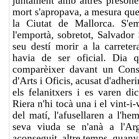
juntament amb altres presone
mort s'apropava, a mesura que
la Ciutat de Mallorca. S'e
l'emportà, sobretot, Salvador
seu destí morir a la carreter
havia de ser oficial. Dia q
comparèixer davant un Consel
d'Arts i Oficis, acusat d'adherir
els felanitxers i es varen di
Riera n'hi tocà una i el vint-i-
del matí, l'afusellaren a l'he
seva viuda se n'anà a l'A
aconseguit, altre temps, guany