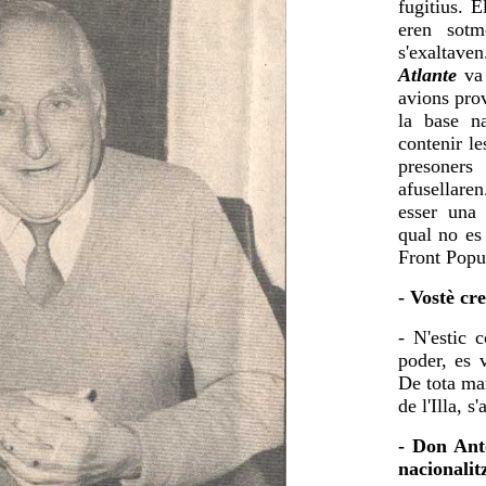
fugitius. 
eren sotm
s'exaltav
Atlante
va 
avions pro
la base n
contenir l
presoners
afusellare
esser una 
qual no es
Front Popu
- Vostè cre
- N'estic 
poder, es 
De tota ma
de l'Illa, 
- Don Anto
nacionali