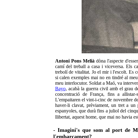
Antoni Pons Melià
dòna l'aspecte d'esser 
camí del treball a casa i viceversa. Els ca
trebolí de vitalitat. Jo el mir i l'escolt. E
si calen exemples mai no en tindré al meu 
meu interlocutor. Soldat a Maó, va interv
Bayo
, acabà la guerra civil amb el grau 
concentració de França, fins a allistar
L'empaitaren el vint-i-cinc de novembre d
haver-li clavat, prèviament, un tret a un 
espanyoles, que durà fins a juliol del cinq
llibertat, aquest home, que mai no havia est
- Imagini's que som al port de Ma
l'embarcament?