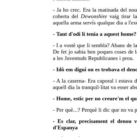
- Ja ho crec. Era la matinada del nou
coberta del
Dewonshire
vaig tirar l
aquella arma servís qualque dia a l'ex
- Tant d'odi li tenia a aquest home?
- I a vostè que li sembla? Abans de la
De fet jo sabia ben poques coses de l
a les Juventuds Republicanes i prou.
- Idò em digui on es trobava el deno
- A la caserna- Era caporal i estava 
aquell dia la tranquil·litat va esser ab
- Home, estic per no creure'm el qu
- Per què...? Perquè li dic que no va p
- Es clar, precisament el denou v
d'Espanya