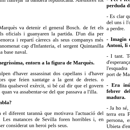
m flairejar la bandera republicana. Aleshores tot
perduda de
- Es clar q
del uns i l
Marquès va detenir el general Bosch. de fet els
a perdre.
ls oficials i guanyaren la partida. D'un dia per
- Imagin 
Menorca i repartí càrrecs als seus companys més
Antoni, li
anomenat cap d'Infanteria, el sergent Quintanilla
la base naval.
- I tant. 
d'esperan
negríssima, entorn a la figura de Marquès.
l'esquadra
ulpen d'haver assassinat dos capellans i d'haver
port de Maó
ors que feien xantatge a la gent de dretes. o
- Era inú
a qualsevol exèrcit, si bé cal dir que el govern
febrer de
quan va assabentar-se del que passava a l'illa.
madura.
embla?
- Ja ho sé,
el diferent tarannà que motivava l'actuació del
terra era 
l. Les matances de Sevilla foren horribles i, en
persona, 
r considerat un heroi pels seus.
Ubieta d'en