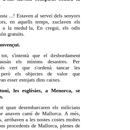
.
fusta ...! Estaven al servei dels senyors
ors, en aquells temps, xuclaven els
s a la medul·la, En cregui, els odis
són gratuïts.
convençut.
tot, s'intentà que el desbordament
ausàs els mínims desastres. Per
és cert que s'ordenà tancar les
, però els objectes de valor que
an esser estojats dins caixes.
oni, les esglèsies, a Menorca, se
n.
t quan desembarcaren els milicians
ue anaven camí de Mallorca. A més,
s, arribaven a les nostes costes moltes
ns procedents de Mallorca, plenes de