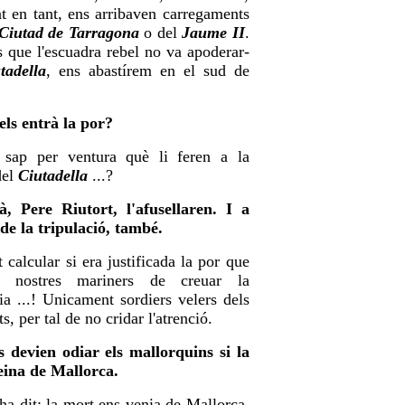
nt en tant, ens arribaven carregaments
Ciutad de Tarragona
o del
Jaume II
.
s que l'escuadra rebel no va apoderar-
tadella
, ens abastírem en el sud de
els entrà la por?
 sap per ventura què li feren a la
del
Ciutadella
...?
à, Pere Riutort, l'afusellaren. I a
de la tripulació, també.
t calcular si era justificada la por que
s nostres mariners de creuar la
ia ...! Unicament sordiers velers dels
s, per tal de no cridar l'atrenció.
s devien odiar els mallorquins si la
eina de Mallorca.
ha dit: la mort ens venia de Mallorca,