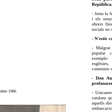
República
- Justa la 
i els seny
obrers fin
socials no 
- N'estic 
- Malgrat 
popular c
exemple: 
esglèsies
contenien v
- Don Ant
profanare
embre 1986
- Unicamen
catalans q
aquells die
embarcacio