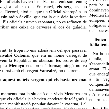
s oficials havien instal·lat una emissora enmig
però bé sa
 vagi a saber d'on. En canvi, els sergents, no
dominave
na. Record, això sí, que un Oficial s'apropà a un
Mediterràn
ssin radio Sevilla, que era la que deia la veritat.
europees 
.. Els oficials estaven espantats, no es refiaven de
obligades 
rribar una caixa de cerveses al cos de guàrdia.
dels pactes
- Tenien 
Itàlia ten
a vint, la tropa no ens adonàvem del que passava.
- No ho cr
nvalré Coloma
, que era un home carregat de
d'Itàli
mavem la República no obeíssim les ordres de cap
s'escandal
apità
Menoyo
ens ordenà formar, ningú no va
armat. El 
ue tornà amb el sergent
Vanvalré
, no obeírem.
que endegà
a la veg
 aquest mateix sergent qui els havia ordenat
conqueride
demanaven 
 moments tota la situació que vivia Menorca era
d'Amsterda
ue els oficials ja s'havien apoderat de telègrafs i
en armes ..
 una manifestació popular davant la caserna, i al
- Fet i fe