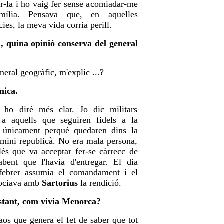
r-la i ho vaig fer sense acomiadar-me
mília. Pensava que, en aquelles
ies, la meva vida corria perill.
, quina opinió conserva del general
neral geogràfic, m'explic ...?
mica.
 ho diré més clar. Jo dic militars
 a aquells que seguiren fidels a la
 únicament perquè quedaren dins la
mini republicà. No era mala persona,
lès que va acceptar fer-se càrrecc de
 sabent que l'havia d'entregar. El dia
febrer assumia el comandament i el
gociava amb
Sartorius
la rendició.
stant, com vivia Menorca?
aos que genera el fet de saber que tot