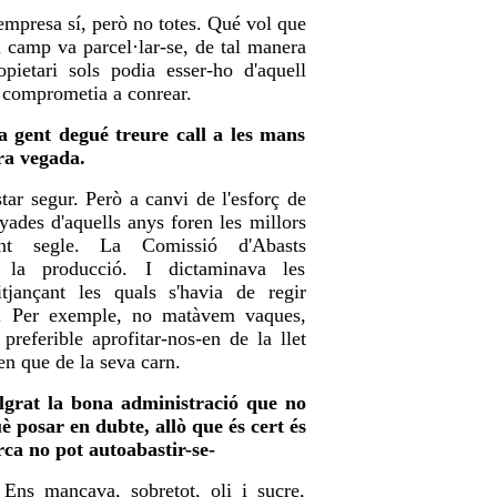
empresa sí, però no totes. Qué vol que
l camp va parcel·lar-se, de tal manera
pietari sols podia esser-ho d'aquell
s comprometia a conrear.
a gent degué treure call a les mans
ra vegada.
tar segur. Però a canvi de l'esforç de
nyades d'aquells anys foren les millors
ent segle. La Comissió d'Abasts
a la producció. I dictaminava les
jançant les quals s'havia de regir
a. Per exemple, no matàvem vaques,
preferible aprofitar-nos-en de la llet
n que de la seva carn.
lgrat la bona administració que no
è posar en dubte, allò que és cert és
a no pot autoabastir-se-
 Ens mancava, sobretot, oli i sucre,