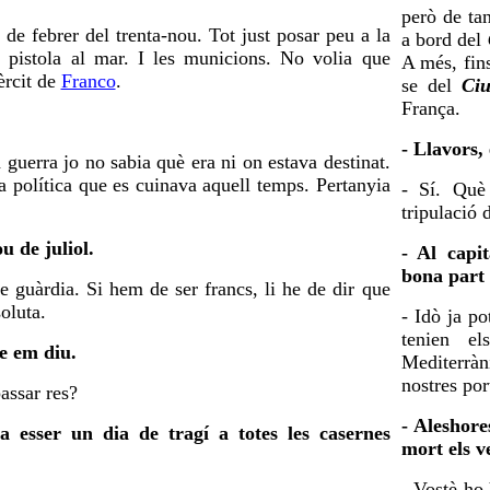
però de ta
 de febrer del trenta-nou. Tot just posar peu a la
a bord del
a pistola al mar. I les municions. No volia que
A més, fin
èrcit de
Franco
.
se del
Ciu
França.
- Llavors, 
 guerra jo no sabia què era ni on estava destinat.
a política que es cuinava aquell temps. Pertanyia
- Sí. Què
tripulació 
u de juliol.
- Al capit
bona part 
de guàrdia. Si hem de ser francs, li he de dir que
soluta.
- Idò ja po
tenien el
e em diu.
Mediterràn
nostres port
assar res?
- Aleshore
a esser un dia de tragí a totes les casernes
mort els v
- Vostè ho 