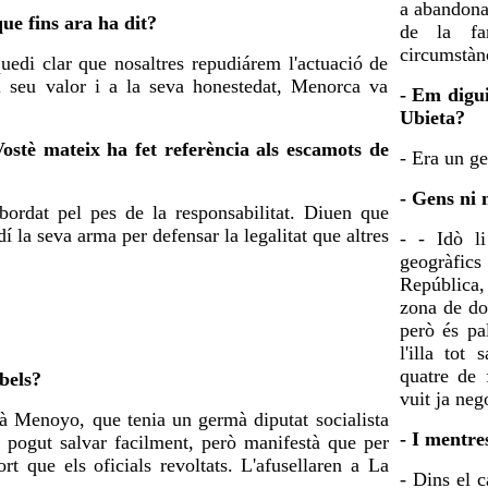
a abandona
que fins ara ha dit?
de la fa
circumstànc
edi clar que nosaltres repudiárem l'actuació de
al seu valor i a la seva honestedat, Menorca va
- Em digui
Ubieta?
ostè mateix ha fet referència als escamots de
- Era un ge
- Gens ni 
ordat pel pes de la responsabilitat. Diuen que
dí la seva arma per defensar la legalitat que altres
- - Idò li
geogràfics
República,
zona de do
però és pa
l'illa tot
quatre de 
ebels?
vuit ja ne
tà Menoyo, que tenia un germà diputat socialista
- I mentre
 pogut salvar facilment, però manifestà que per
t que els oficials revoltats. L'afusellaren a La
- Dins el c