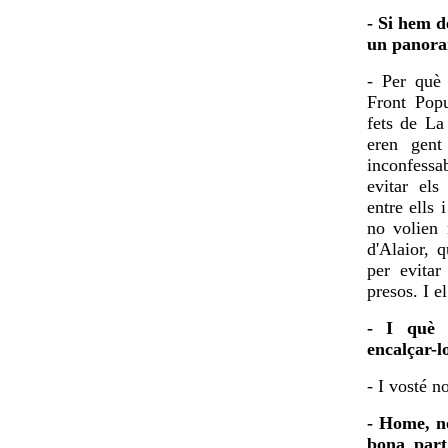
- Si hem d
un panora
- Per què 
Front Popu
fets de La
eren gent
inconfessa
evitar els
entre ells 
no volien 
d'Alaior, 
per evitar
presos. I e
- I què e
encalçar-lo
- I vosté n
- Home, n
bona part