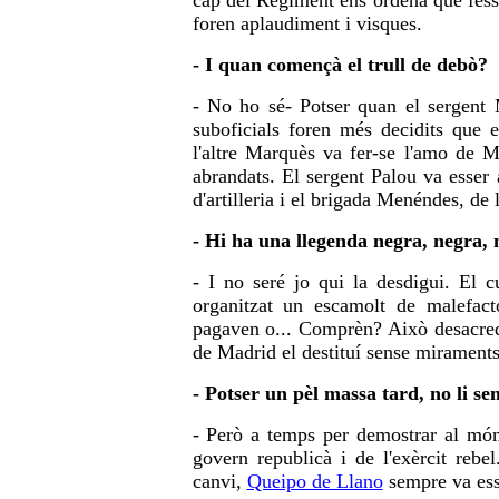
cap del Regiment ens ordenà que féssi
foren aplaudiment i visques.
- I quan començà el trull de debò?
- No ho sé- Potser quan el sergent 
suboficials foren més decidits que e
l'altre Marquès va fer-se l'amo de 
abrandats. El sergent Palou va esser 
d'artilleria i el brigada Menéndes, de 
- Hi ha una llegenda negra, negra, 
- I no seré jo qui la desdigui. El c
organitzat un escamolt de malefact
pagaven o... Comprèn? Això desacredit
de Madrid el destituí sense miraments 
- Potser un pèl massa tard, no li s
- Però a temps per demostrar al món 
govern republicà i de l'exèrcit rebe
canvi,
Queipo de Llano
sempre va esse