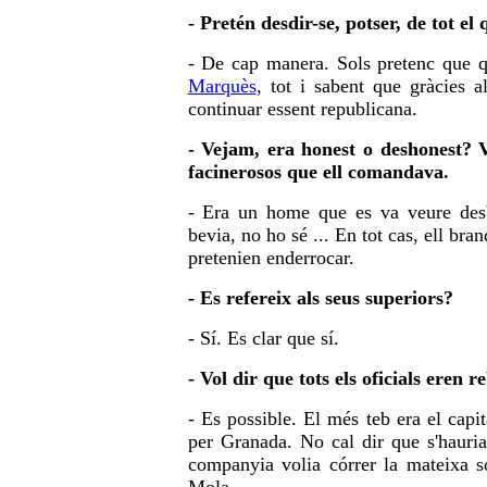
- Pretén desdir-se, potser, de tot el 
- De cap manera. Sols pretenc que qu
Marquès
, tot i sabent que gràcies 
continuar essent republicana.
- Vejam, era honest o deshonest? V
facinerosos que ell comandava.
- Era un home que es va veure desb
bevia, no ho sé ... En tot cas, ell bran
pretenien enderrocar.
- Es refereix als seus superiors?
- Sí. Es clar que sí.
- Vol dir que tots els oficials eren r
- Es possible. El més teb era el capi
per Granada. No cal dir que s'hauria
companyia volia córrer la mateixa sor