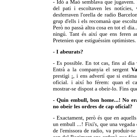
- Idò a Maó semblava que jugavem. El
del pati i escoltaven les notícies,
desferraven l'orella de radio Barcelo
grup d'ells i els recomanà que escolta
Però no passà altra cosa en tot el dia.
ningú. Tant és així que ens feren a
Pretenien que estiguéssim optimistes.
- I abeurats?
- Es possible. En tot cas, fins al di
Entrà a la companyia el sergent
Va
prestigi ¡, i ens advertí que si esti
oficial. i així ho férem: quan el c
mostrar-se dispost a obeir-lo. Fins q
- Quin embull, bon home...! No era
no obeir les ordres de cap oficial?
- Exactament, però és que en aquells
un embull ...! Fixi's, que una vegada q
de l'emissora de radio, va produir-se