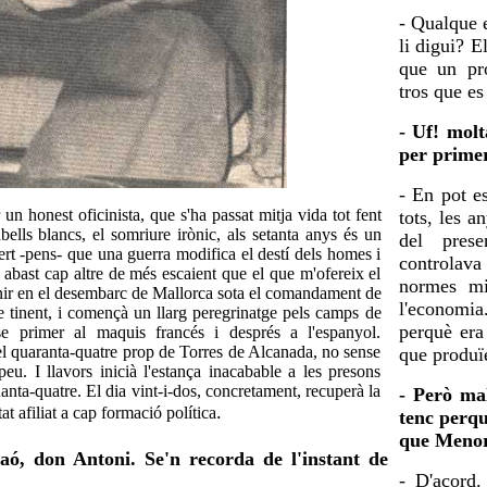
- Qualque 
li digui? E
que un pro
tros que e
- Uf! molt
per prime
- En pot es
un honest oficinista, que s'ha passat mitja vida tot fent
tots, les a
bells blancs, el somriure irònic, als setanta anys és un
del pres
s cert -pens- que una guerra modifica el destí dels homes i
controlav
abast cap altre de més escaient que el que m'ofereix el
normes mit
enir en el desembarc de Mallorca sota el comandament de
l'economi
de tinent, i començà un llarg peregrinatge pels camps de
perquè era 
-se primer al maquis francés i després a l'espanyol.
el quaranta-quatre prop de Torres de Alcanada, no sense
que produïe
peu. I llavors inicià l'estança inacabable a les presons
uanta-quatre. El dia vint-i-dos, concretament, recuperà la
- Però ma
.
at afiliat a cap formació política
tenc perqu
que Menorc
ó, don Antoni. Se'n recorda de l'instant de
- D'acord.