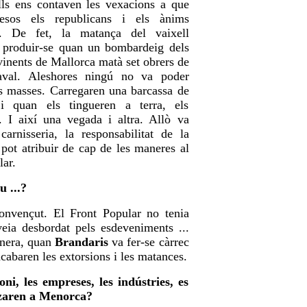
Ells ens contaven les vexacions a que
esos els republicans i els ànims
en. De fet, la matança del vaixell
produir-se quan un bombardeig dels
vinents de Mallorca matà set obrers de
aval. Aleshores ningú no va poder
es masses. Carregaren una barcassa de
 i quan els tingueren a terra, els
n. I així una vegada i altra. Allò va
carnisseria, la responsabilitat de la
 pot atribuir de cap de les maneres al
lar.
u ...?
convençut. El Front Popular no tenia
veia desbordat pels esdeveniments ...
nera, quan
Brandaris
va fer-se càrrec
s'acabaren les extorsions i les matances.
ni, les empreses, les indústries, es
tzaren a Menorca?