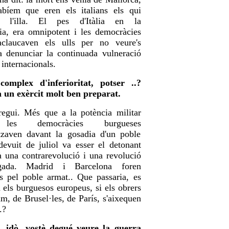
bíem que eren els italians els qui
n l'illa. El pes d'Itàlia en la
ia, era omnipotent i les democràcies
aclaucaven els ulls per no veure's
a denunciar la continuada vulneració
 internacionals.
complex d'inferioritat, potser ..?
ia un exèrcit molt ben preparat.
egui. Més que a la potència militar
a, les democràcies burgueses
itzaven davant la gosadia d'un poble
devuit de juliol va esser el detonant
 una contrarevolució i una revolució
ada. Madrid i Barcelona foren
s pel poble armat.. Que passaria, es
els burguesos europeus, si els obrers
m, de Brusel·les, de París, s'aixequen
.?
t, idò, vostè degué veure la guerra