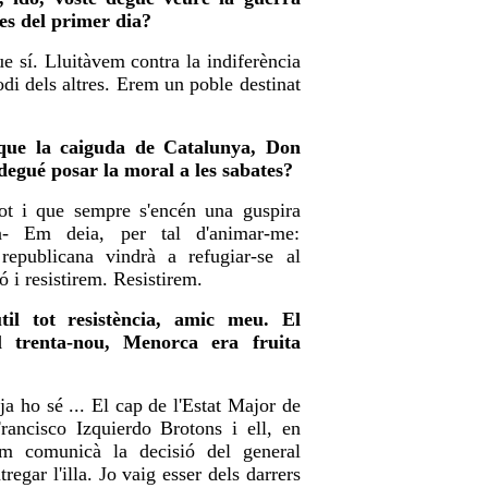
s del primer dia?
ue sí. Lluitàvem contra la indiferència
'odi dels altres. Erem un poble destinat
que la caiguda de Catalunya, Don
 degué posar la moral a les sabates?
Tot i que sempre s'encén una guspira
ça- Em deia, per tal d'animar-me:
 republicana vindrà a refugiar-se al
 i resistirem. Resistirem.
til tot resistència, amic meu. El
l trenta-nou, Menorca era fruita
 ja ho sé ... El cap de l'Estat Major de
Francisco Izquierdo Brotons i ell, en
em comunicà la decisió del general
tregar l'illa. Jo vaig esser dels darrers