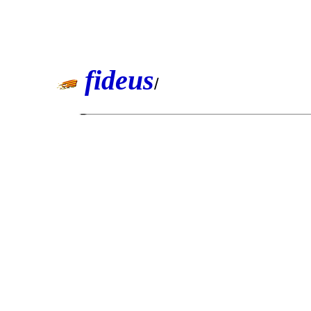
fideus
/