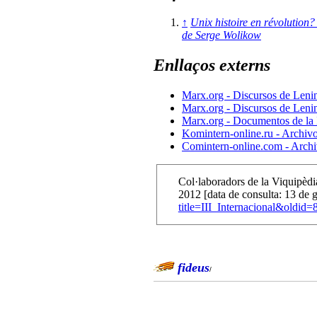
↑
Unix histoire en révolution?
de Serge Wolikow
Enllaços externs
Marx.org - Discursos de Lenin
Marx.org - Discursos de Lenin
Marx.org - Documentos de la 
Komintern-online.ru - Archivo
Comintern-online.com - Archiv
Col·laboradors de la Viquipèdi
2012 [data de consulta: 13 de 
title=III_Internacional&oldid
fideus
/