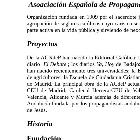
Asoaciación Española de Propagan
Organización fundada en 1909 por el sacerdote 
agrupación de seglares católicos cuyo carisma se
parte activa en la vida pública y sirviendo de nex
Proyectos
De la ACNdeP han nacido la Editorial Católica; 
diario
El Debate
; los diarios
Ya,
Hoy
de Badajo
han nacido recientemente tres universidades; la 
de agricultores; la Escuela de Ciudadanía Cristia
de Madrid. La principal obra de la ACdeP actua
CEU de Madrid, Cardenal Herrera-CEU de Vale
Valencia, Alicante y Murcia además de diferent
Andalucía fundada por los propagandistas andalu
de Jesús.
Historia
Fundación