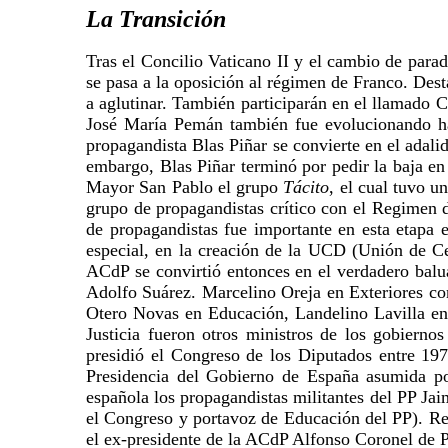
La Transición
Tras el Concilio Vaticano II y el cambio de para
se pasa a la oposición al régimen de Franco. Desta
a aglutinar. También participarán en el llamado
José María Pemán también fue evolucionando hac
propagandista Blas Piñar se convierte en el adal
embargo, Blas Piñar terminó por pedir la baja en
Mayor San Pablo el grupo
Tácito
, el cual tuvo u
grupo de propagandistas crítico con el Regimen 
de propagandistas fue importante en esta etapa
especial, en la creación de la UCD (Unión de Ce
ACdP se convirtió entonces en el verdadero balu
Adolfo Suárez. Marcelino Oreja en Exteriores co
Otero Novas en Educación, Landelino Lavilla en 
Justicia fueron otros ministros de los gobiern
presidió el Congreso de los Diputados entre 197
Presidencia del Gobierno de España asumida po
española los propagandistas militantes del PP Ja
el Congreso y portavoz de Educación del PP). R
el ex-presidente de la ACdP Alfonso Coronel de 