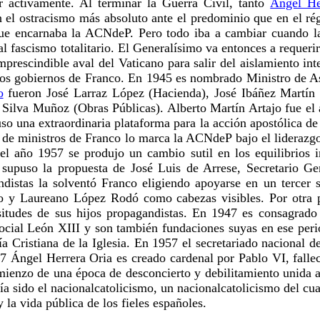
ar activamente. Al terminar la Guerra Civil, tanto
Ángel He
 el ostracismo más absoluto ante el predominio que en el r
a que encarnaba la ACNdeP. Pero todo iba a cambiar cuando l
al fascismo totalitario. El Generalísimo va entonces a requerir
mprescindible aval del Vaticano para salir del aislamiento int
los gobiernos de Franco. En 1945 es nombrado Ministro de As
o
fueron José Larraz López (Hacienda), José Ibáñez Martín 
 Silva Muñoz (Obras Públicas). Alberto Martín Artajo fue el 
o una extraordinaria plataforma para la acción apostólica de 
os de ministros de Franco lo marca la ACNdeP bajo el lidera
 el año 1957 se produjo un cambio sutil en los equilibrios 
ue supuso la propuesta de José Luis de Arrese, Secretario 
ndistas la solventó Franco eligiendo apoyarse en un tercer 
 y Laureano López Rodó como cabezas visibles. Por otra par
situdes de sus hijos propagandistas. En 1947 es consagra
ocial León XIII y son también fundaciones suyas en ese peri
ía Cristiana de la Iglesia. En 1957 el secretariado nacional
7 Ángel Herrera Oria es creado cardenal por Pablo VI, fallec
omienzo de una época de desconcierto y debilitamiento unida 
ía sido el nacionalcatolicismo, un nacionalcatolicismo del cu
 la vida pública de los fieles españoles.