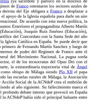
rrera
(ya sacerdote y párroco en la diócesis de
égimen de
Franco
ostentaron los sectores azules de
a derrota del Eje obligara a
Franco
a desplazar a
 el apoyo de la Iglesia española para darle un aire
ernacional. De acuerdo con esta nueva política, la
untos Exteriores el propagandista Alberto Martín
(Educación), Joaquín Ruiz Jiménez (Educación),
artífice del Concordato con la Santa Sede del año
la Iglesia Católica en España. Se puede decir que
zgo primero de Fernando Martín Sanchez y luego de
internos de poder del Regimen de Franco ante el
General del Movimiento Nacional. La pugna sorda
sector, el de los tecnocratas del Opus Dei con el
te, la extraordinaria trayectoria vital de
Ángel
do como obispo de Málaga siendo
Pío XII
el papa
odo las escuelas rurales de Málaga, la Asociación
 de Acción Social de la ACNdeP crea el embrión de
iendo al año siguiente. Su fallecimiento marca el
al profundo debate interno que provocó en España
al la ACNdeP había sido el principal baluarte entre