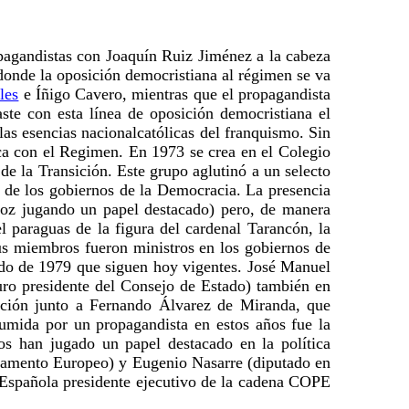
opagandistas con Joaquín Ruiz Jiménez a la cabeza
onde la oposición democristiana al régimen se va
les
e Íñigo Cavero, mientras que el propagandista
te con esta línea de oposición democristiana el
las esencias nacionalcatólicas del franquismo. Sin
ica con el Regimen. En 1973 se crea en el Colegio
 de la Transición. Este grupo aglutinó a un selecto
 de los gobiernos de la Democracia. La presencia
ñoz jugando un papel destacado) pero, de manera
 paraguas de la figura del cardenal Tarancón, la
us miembros fueron ministros en los gobiernos de
ado de 1979 que siguen hoy vigentes. José Manuel
uro presidente del Consejo de Estado) también en
sición junto a Fernando Álvarez de Miranda, que
sumida por un propagandista en estos años fue la
s han jugado un papel destacado en la política
arlamento Europeo) y Eugenio Nasarre (diputado en
Española presidente ejecutivo de la cadena COPE