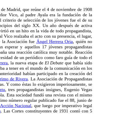
s de Madrid, que reúne el 4 de noviembre de 1908
ñor Vico, al padre Ayala era la fundación de la
criterio de selección de los jóvenes fue el de su
rincipios del siglo XX. Un año después de activa
irtió en un hito en la vida de todo propagandista,
 Vico realzaba el acto con su presencia, el lugar,
de la Asociación fue
Ángel Herrera Oria
, quién no
an esperar y aquellos 17 jóvenes propagandistas
paña una reacción católica muy notable. Reacción
ecesidad de un periódico como faro guía de todo el
rera
, la nueva etapa de
El Debate
que había sido
 iba a tener en el mundo de la comunicación en los
anterioridad habían participado en la creación del
rimo de Rivera
. La Asociación de Propagandistas
ias. Y como éstas lo exigieron imperiosamente, se
ztu
, tres propagandistas insignes, Eugenio Vegas
la. Esta sociedad fundó una revista con el mismo
imo número regular publicado fue el 88, junio de
Acción Nacional
, que luego por imperativo legal
s
. Las Cortes constituyentes de 1931 contó con 5