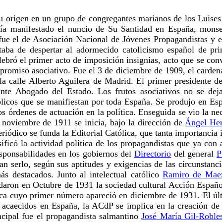
su origen en un grupo de congregantes marianos de los Luise
bía manifestado el nuncio de Su Santidad en España, monse
ue el de Asociación Nacional de Jóvenes Propagandistas y el 
trataba de despertar al adormecido catolicismo español de p
bró el primer acto de imposición insignias, acto que se conv
promiso asociativo. Fue el 3 de diciembre de 1909, el cardenal
n la calle Alberto Aguilera de Madrid. El primer presidente 
nte Abogado del Estado. Los frutos asociativos no se dej
tólicos que se manifiestan por toda España. Se produjo en Es
os órdenes de actuación en la política. Enseguida se vio la n
 noviembre de 1911 se inicia, bajo la dirección de
Ángel Her
riódico se funda la Editorial Católica, que tanta importancia
ificó la actividad política de los propagandistas que ya con 
sponsabilidades en los gobiernos del
Directorio
del general
P
an serlo, según sus aptitudes y exigencias de las circunstanc
ás destacados. Junto al intelectual católico
Ramiro de Mae
daron en Octubre de 1931 la sociedad cultural Acción Españo
ca cuyo primer número apareció en diciembre de 1931. El últ
 acaecidos en España, la ACdP se implica en la creación de
ncipal fue el propagandista salmantino
José María Gil-Roble