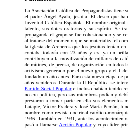
La Asociación Católica de Propagandistas tiene 
el padre Ángel Ayala, jesuita. El deseo que ha
Juventud Católica Española. El nombre original f
talento, sus dotes oratorias y su espíritu. Se 
propaganda el grupo se fue cohesionando y se cele
al tratarse del momento que se materializa el com
la iglesia de Areneros que los jesuitas tenían e
contaba todavía con 23 años y era ya un brilla
contribuyen a la movilización de millares de ca
de mítines, de prensa, de organización en todos l
activismo generado por el nuevo grupo y el 1 de
fundado un año antes. Para esta nueva etapa de pe
años venideros. Durante la II República se intens
Partido Social Popular
e incluso habían tenido re
no era política, pero sus miembros podían y debí
prestaron a tomar parte en ella sus elementos m
Latapie, Víctor Pradera y José María Pemán, fun
nombre como revista doctrinal católico-monárqui
1936. También en 1931, ante los acontecimiento
pasó a llamarse
Acción Popular
y cuyo líder pri