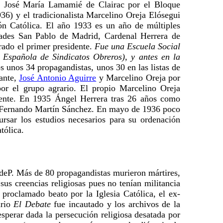
José María Lamamié de Clairac por el Bloque
36) y el tradicionalista Marcelino Oreja Elósegui
ón Católica. El año 1933 es un año de múltiples
dades San Pablo de Madrid, Cardenal Herrera de
rado el primer presidente.
Fue una Escuela Social
 Española de Sindicatos Obreros), y antes en la
s unos 34 propagandistas, unos 30 en las listas de
ante,
José Antonio Aguirre
y Marcelino Oreja por
r el grupo agrario. El propio Marcelino Oreja
erente. En 1935 Ángel Herrera tras 26 años como
uto Fernando Martín Sánchez. En mayo de 1936 poco
ursar los estudios necesarios para su ordenación
tólica.
deP. Más de 80 propagandistas murieron mártires,
sus creencias religiosas pues no tenían militancia
proclamado beato por la Iglesia Católica, el ex-
ario
El Debate
fue incautado y los archivos de la
sperar dada la persecución religiosa desatada por