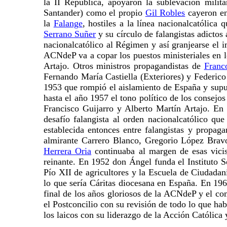
la II República, apoyaron la sublevación milit
Santander) como el propio
Gil Robles
cayeron en
la
Falange
, hostiles a la línea nacionalcatólic
Serrano Suñer
y su círculo de falangistas adictos 
nacionalcatólico al Régimen y así granjearse el i
ACNdeP va a copar los puestos ministeriales en 
Artajo. Otros ministros propagandistas de
Franc
Fernando María Castiella (Exteriores) y Federico
1953 que rompió el aislamiento de España y supus
hasta el año 1957 el tono político de los consej
Francisco Guijarro y Alberto Martín Artajo. En
desafío falangista al orden nacionalcatólico q
establecida entonces entre falangistas y propaga
almirante Carrero Blanco, Gregorio López Bravo
Herrera Oria
continuaba al margen de esas vici
reinante. En 1952 don Ángel funda el Instituto S
Pío XII de agricultores y la Escuela de Ciudadan
lo que sería Cáritas diocesana en España. En 196
final de los años gloriosos de la ACNdeP y el c
el Postconcilio con su revisión de todo lo que hab
los laicos con su liderazgo de la Acción Católica y