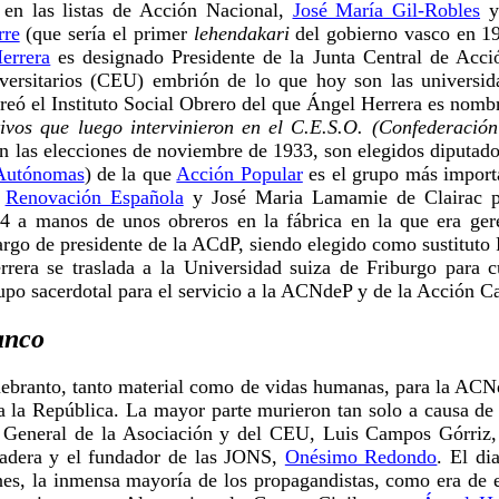
 en las listas de Acción Nacional,
José María Gil-Robles
y 
rre
(que sería el primer
lehendakari
del gobierno vasco en 19
errera
es designado Presidente de la Junta Central de Acci
iversitarios (CEU) embrión de lo que hoy son las universi
reó el Instituto Social Obrero del que Ángel Herrera es nomb
vos que luego intervinieron en el C.E.S.O. (Confederación
En las elecciones de noviembre de 1933, son elegidos diputado
 Autónomas
) de la que
Acción Popular
es el grupo más import
r
Renovación Española
y José Maria Lamamie de Clairac po
34 a manos de unos obreros en la fábrica en la que era g
 cargo de presidente de la ACdP, siendo elegido como sustit
rera se traslada a la Universidad suiza de Friburgo para c
rupo sacerdotal para el servicio a la ACNdeP y de la Acción Ca
anco
uebranto, tanto material como de vidas humanas, para la ACN
s a la República. La mayor parte murieron tan solo a causa de 
rio General de la Asociación y del CEU, Luis Campos Górriz, 
radera y el fundador de las JONS,
Onésimo Redondo
. El di
es, la inmensa mayoría de los propagandistas, como era de e