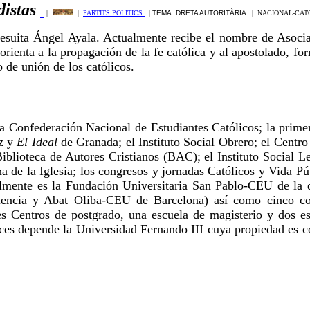
distas
|
|
PARTITS POLITICS
|
TEMA: DRETA AUTORITÀRIA
|
NACIONAL-CAT
jesuita Ángel Ayala. Actualmente recibe el nombre de Asoci
 orienta a la propagación de la fe católica y al apostolado, 
o de unión de los católicos.
la Confederación Nacional de Estudiantes Católicos; la prime
z y
El Ideal
de Granada; el Instituto Social Obrero; el Centr
Biblioteca de Autores Cristianos (BAC); el Instituto Social L
na de la Iglesia; los congresos y jornadas Católicos y Vida 
lmente es la Fundación Universitaria San Pablo-CEU de la 
ncia y Abat Oliba-CEU de Barcelona) así como cinco cole
es Centros de postgrado, una escuela de magisterio y dos 
ces depende la Universidad Fernando III cuya propiedad es c