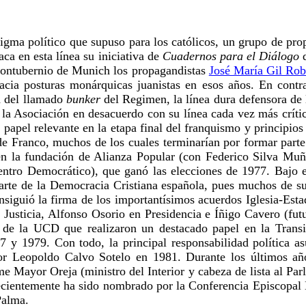
digma político que supuso para los católicos, un grupo de pr
ca en esta línea su iniciativa de
Cuadernos para el Diálogo
d
 Contubernio de Munich los propagandistas
José María Gil Rob
ia posturas monárquicas juanistas en esos años. En contras
id del llamado
bunker
del Regimen, la línea dura defensora de 
 la Asociación en desacuerdo con su línea cada vez más crít
n papel relevante en la etapa final del franquismo y principios
de Franco, muchos de los cuales terminarían por formar parte
 en la fundación de Alianza Popular (con Federico Silva Mu
ntro Democrático), que ganó las elecciones de 1977. Bajo el
arte de la Democracia Cristiana española, pues muchos de s
nsiguió la firma de los importantísimos acuerdos Iglesia-Est
Justicia, Alfonso Osorio en Presidencia e Íñigo Cavero (fut
os de la UCD que realizaron un destacado papel en la Tran
7 y 1979. Con todo, la principal responsabilidad política a
r Leopoldo Calvo Sotelo en 1981. Durante los últimos año
ime Mayor Oreja (ministro del Interior y cabeza de lista al P
ecientemente ha sido nombrado por la Conferencia Episcopal 
Palma.