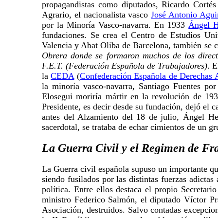
propagandistas como diputados, Ricardo Cortés
Agrario, el nacionalista vasco
José Antonio Agui
por la Minoría Vasco-navarra. En 1933
Ángel H
fundaciones. Se crea el Centro de Estudios Un
Valencia y Abat Oliba de Barcelona, también se c
Obrera donde se formaron muchos de los directi
F.E.T. (Federación Española de Trabajadores)
. 
la
CEDA
(
Confederación Española de Derechas
la minoría vasco-navarra, Santiago Fuentes po
Elosegui moriría mártir en la revolución de 19
Presidente, es decir desde su fundación, dejó el
antes del Alzamiento del 18 de julio, Ángel Her
sacerdotal, se trataba de echar cimientos de un g
La Guerra Civil y el Regimen de Fr
La Guerra civil española supuso un importante q
siendo fusilados por las distintas fuerzas adicta
política. Entre ellos destaca el propio Secreta
ministro Federico Salmón, el diputado Víctor P
Asociación, destruidos. Salvo contadas excepcion