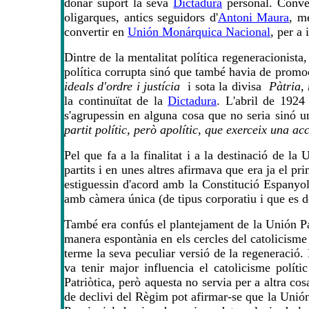
donar suport la seva
Dictadura
personal. Convert
oligarques, antics seguidors d'
Antoni Maura
, m
convertir en
Unión Monárquica Nacional
, per a
Dintre de la mentalitat política regeneracionista,
política corrupta sinó que també havia de promoc
ideals d'ordre i justícia
i sota la divisa
Pàtria,
la continuïtat de la
Dictadura
. L'abril de 1924
s'agrupessin en alguna cosa que no seria sinó u
partit polític, però apolític, que exerceix una ac
Pel que fa a la finalitat i a la destinació de la
partits i en unes altres afirmava que era ja el p
estiguessin d'acord amb la Constitució Espanyo
amb càmera única (de tipus corporatiu i que es
També era confús el plantejament de la Unión Pa
manera espontània en els cercles del catolicisme 
terme la seva peculiar versió de la regeneració
va tenir major influencia el catolicisme polític
Patriòtica, però aquesta no servia per a altra co
de declivi del Règim pot afirmar-se que la Unión