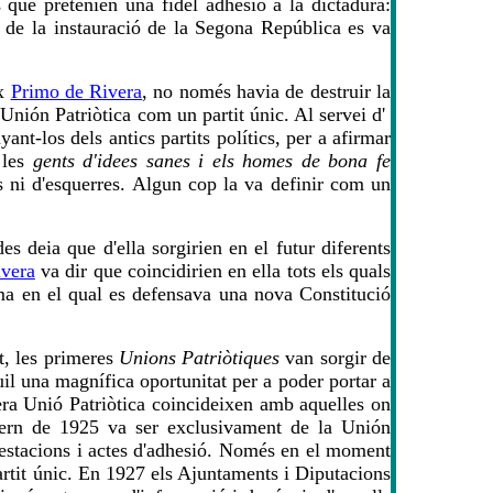
s que pretenien una fidel adhesió a la dictadura:
s de la instauració de la Segona República es va
ix
Primo de Rivera
, no només havia de destruir la
Unión Patriòtica com un partit únic. Al servei d'
yant-los dels antics partits polítics, per a afirmar
 les
gents d'idees sanes i els homes de bona fe
s ni d'esquerres. Algun cop la va definir com un
es deia que d'ella sorgirien en el futur diferents
ivera
va dir que coincidirien en ella tots els quals
ma en el qual es defensava una nova Constitució
t, les primeres
Unions Patriòtiques
van sorgir de
uil una magnífica oportunitat per a poder portar a
era Unió Patriòtica coincideixen amb aquelles on
vern de 1925 va ser exclusivament de la Unión
estacions i actes d'adhesió. Només en el moment
artit únic. En 1927 els Ajuntaments i Diputacions