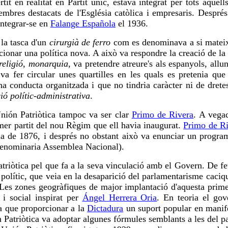
it en realitat en Partit únic, estava integrat per tots aquell
embres destacats de l'Església catòlica i empresaris. Despré
 integrar-se en
Falange Española
el 1936.
 la tasca d'un
cirurgià de ferro
com es denominava a si mate
ionar una política nova. A això va respondre la creació de la 
 religió, monarquia
, va pretendre atreure's als espanyols, allun
 va fer circular unes quartilles en les quals es pretenia que
na conducta organitzada i que no tindria caràcter ni de drete
ció polític-administrativa
.
 Unión Patriòtica tampoc va ser clar
Primo de Rivera
. A vegad
rimer partit del nou Règim que ell havia inaugurat.
Primo de R
la de 1876, i després no obstant això va enunciar un progra
 denominaria Assemblea Nacional).
triòtica pel que fa a la seva vinculació amb el Govern. De fe
polític, que veia en la desaparició del parlamentarisme caciq
. Les zones geogràfiques de major implantació d'aquesta prim
 i social inspirat per
Ángel Herrera Oria
. En teoria el go
sa que proporcionar a la
Dictadura
un suport popular en manif
 Patriòtica va adoptar algunes fórmules semblants a les del p