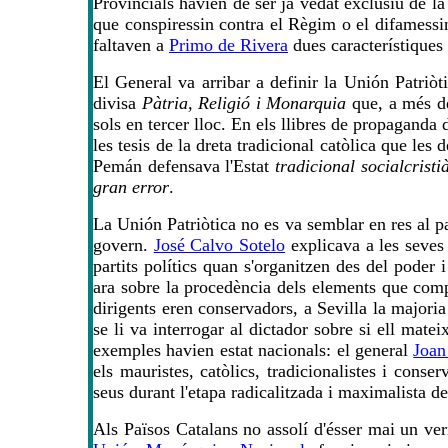
Provincials havien de ser ja vedat exclusiu de la
que conspiressin contra el Règim o el difamessin.
faltaven a
Primo de Rivera
dues característiques f
El General va arribar a definir la Unión Patriò
divisa
Pàtria, Religió i Monarquia
que, a més d
sols en tercer lloc. En els llibres de propaganda
les tesis de la dreta tradicional catòlica que le
Pemán defensava l'Estat
tradicional socialcristi
gran error
.
La Unión Patriòtica no es va semblar en res al pa
govern.
José Calvo Sotelo
explicava a les seves
partits polítics quan s'organitzen des del poder 
ara sobre la procedència dels elements que comp
dirigents eren conservadors, a Sevilla la majori
se li va interrogar al dictador sobre si ell matei
exemples havien estat nacionals: el general
Joan
els mauristes, catòlics, tradicionalistes i con
seus durant l'etapa radicalitzada i maximalista d
Als Països Catalans no assolí d'ésser mai un ver