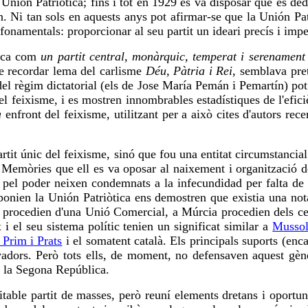
 Unión Patriòtica; fins i tot en 1929 es va disposar que es de
 Ni tan sols en aquests anys pot afirmar-se que la Unión Patri
onamentals: proporcionar al seu partit un ideari precís i impedi
tica com
un partit central, monàrquic, temperat i serenament
e recordar lema del carlisme
Déu, Pàtria i Rei
, semblava pret
 del règim dictatorial (els de Jose María Pemán i Pemartín) p
s del feixisme, i es mostren innombrables estadístiques de l'efi
à
enfront del feixisme, utilitzant per a això cites d'autors rec
rtit únic del feixisme, sinó que fou una entitat circumstancia
 Memòries que ell es va oposar al naixement i organització d
i pel poder neixen condemnats a la infecundidad per falta de s
onien la Unión Patriòtica ens demostren que existia una nota
a procedien d'una Unió Comercial, a Múrcia procedien dels cer
x i el seu sistema polític tenien un significat similar a
Mussol
 Prim i Prats
i el somatent català. Els principals suports (enca
servadors. Però tots ells, de moment, no defensaven aquest gè
e la Segona República.
itable partit de masses, però reuní elements dretans i oportun