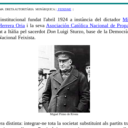
MA:
DRETA AUTORITÀRIA MONÀRQUICA
|
FEIXISME
|
 institucional fundat l'abril 1924 a instància del dictador
Mi
errera Oria
i la seva
Asociación Catòlica Nacional de Propa
at a Itàlia pel sacerdot
Don
Luigi Sturzo, base de la Democràci
Nacional Feixista.
Miguel Primo de Rivera
ra distinta: integrar-ne tota la societat substituint als partits 