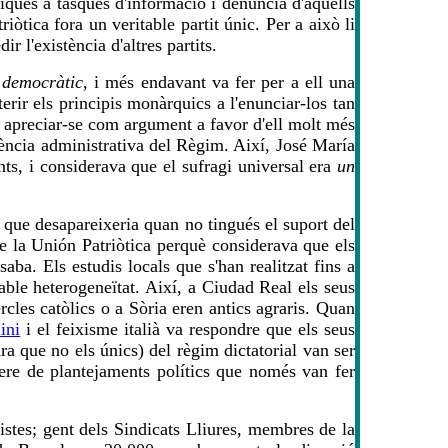
diqués a tasques d'informació i denúncia d'aquells
òtica fora un veritable partit únic. Per a això li
r l'existència d'altres partits.
 democràtic
, i més endavant va fer per a ell una
erir els principis monàrquics a l'enunciar-los tan
ot apreciar-se com argument a favor d'ell molt més
ciència administrativa del Règim. Així, José María
ents, i considerava que el sufragi universal era
un
l que desapareixeria quan no tingués el suport del
e la Unión Patriòtica perquè considerava que els
aba. Els estudis locals que s'han realitzat fins a
ble heterogeneïtat. Així, a Ciudad Real els seus
cles catòlics o a Sòria eren antics agraris. Quan
ini
i el feixisme italià va respondre que els seus
ra que no els únics) del règim dictatorial van ser
nere de plantejaments polítics que només van fer
istes; gent dels Sindicats Lliures, membres de la