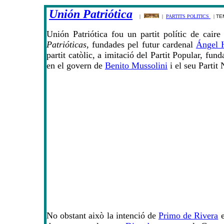
Unión Patriótica
|
|
PARTITS POLITICS
|
TE
Unión Patriótica fou un partit polític de caire
Patrióticas
, fundades pel futur cardenal
Ángel H
partit catòlic, a imitació del Partit Popular, fund
en el govern de
Benito Mussolini
i el seu Partit 
No obstant això la intenció de
Primo de Rivera
e