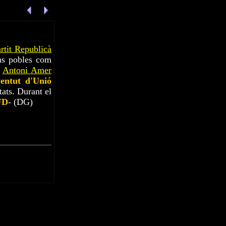
rtit Republicà
ns pobles com
s
Antoni Amer
entut d'Unió
tats. Durant el
FD
- (DG)