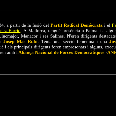
4, a partir de la fusió del
Partit Radical Demòcrata
i el
Pa
nez Barrio
. A Mallorca, tengué presència a Palma i a algu
lucmajor, Manacor i ses Salines. N'eren dirigents destacat
i
Josep Mas Rubí
. Tenia una secció femenina i una
Jov
ué i els principals dirigents foren empresonats i alguns, execu
ren amb l'
Aliança Nacional de Forces Democràtiques
-
AN