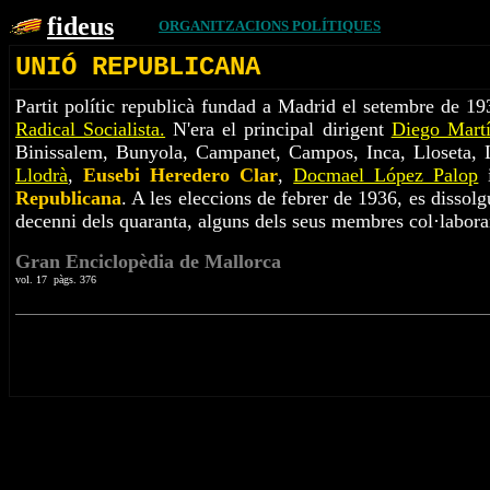
fideus
ORGANITZACIONS POLÍTIQUES
UNIÓ REPUBLICANA
Partit polític republicà fundad a Madrid el setembre de 193
Radical Socialista.
N'era el principal dirigent
Diego Martí
Binissalem, Bunyola, Campanet, Campos, Inca, Lloseta, L
Llodrà
,
Eusebi Heredero Clar
,
Docmael López Palop
Republicana
. A les eleccions de febrer de 1936, es dissolg
decenni dels quaranta, alguns dels seus membres col·labora
Gran Enciclopèdia de Mallorca
vol. 17 pàgs. 376