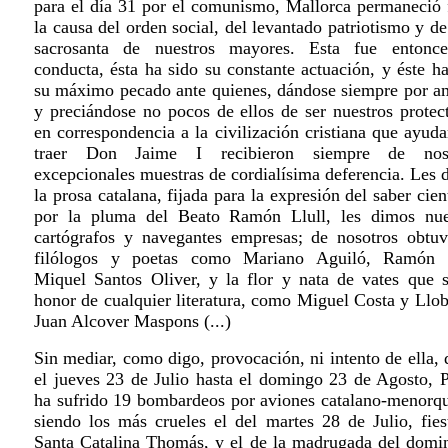
para el día 31 por el comunismo, Mallorca permaneció f
la causa del orden social, del levantado patriotismo y de
sacrosanta de nuestros mayores. Esta fue entonc
conducta, ésta ha sido su constante actuación, y éste h
su máximo pecado ante quienes, dándose siempre por a
y preciándose no pocos de ellos de ser nuestros protect
en correspondencia a la civilización cristiana que ayud
traer Don Jaime I recibieron siempre de noso
excepcionales muestras de cordialísima deferencia. Les 
la prosa catalana, fijada para la expresión del saber cien
por la pluma del Beato Ramón Llull, les dimos nue
cartógrafos y navegantes empresas; de nosotros obtuv
filólogos y poetas como Mariano Aguiló, Ramón 
Miquel Santos Oliver, y la flor y nata de vates que s
honor de cualquier literatura, como Miguel Costa y Llob
Juan Alcover Maspons (...)
Sin mediar, como digo, provocación, ni intento de ella,
el jueves 23 de Julio hasta el domingo 23 de Agosto, 
ha sufrido 19 bombardeos por aviones catalano-menorqu
siendo los más crueles el del martes 28 de Julio, fies
Santa Catalina Thomás, y el de la madrugada del domi