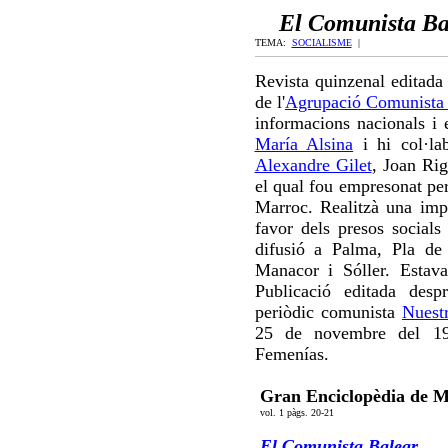
El Comunista Ba
TEMA:
SOCIALISME
|
Revista quinzenal editada
de l'
Agrupació Comunista
informacions nacionals i 
María Alsina
i hi col·lab
Alexandre Gilet
, Joan Ri
el qual fou empresonat per
Marroc. Realitzà una impo
favor dels presos socials
difusió a Palma, Pla de
Manacor i Sóller. Estava
Publicació editada desp
periòdic comunista
Nuest
25 de novembre del 193
Femenías.
Gran Enciclopèdia de M
vol. 1 pàgs. 20-21
El Comunista Balear