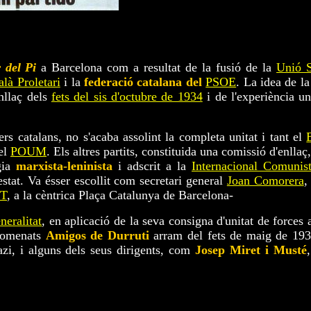
 del Pi
a Barcelona com a resultat de la fusió de la
Unió S
alà Proletari
i la
federació catalana del
PSOE
. La idea de la
enllaç dels
fets del sis d'octubre de 1934
i de l'experiència un
ers catalans, no s'acaba assolint la completa unitat i tant el
el
POUM
. Els altres partits, constituida una comissió d'enllaç
ogia
marxista-leninista
i adscrit a la
Internacional Comunis
tat. Va ésser escollit com secretari general
Joan Comorera
,
T
, a la cèntrica Plaça Catalunya de Barcelona-
neralitat
, en aplicació de la seva consigna d'unitat de forces a
anomenats
Amigos de Durruti
arram del fets de maig de 1937
nazi, i alguns dels seus dirigents, com
Josep Miret i Musté