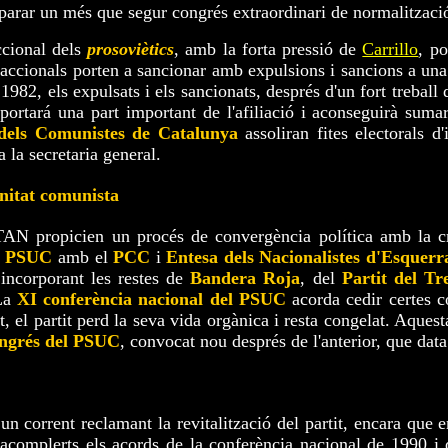
eparar un més que segur congrés extraordinari de normalitzaci
ccional dels
prosoviètics
, amb la forta pressió de
Carrillo
, po
accionals porten a sancionar amb expulsions i sancions a una 
 1982, els expulsats i els sancionats, després d'un fort treball d
portará una part important de l'afiliació i aconseguirà suma
 dels Comunistes de Catalunya
assoliran fites electorals d
 la secretaria general.
nitat comunista
OTAN propicien un procés de convergència política amb la c
l
PSUC
amb el
PCC
i
Entesa dels Nacionalistes d'Esquerr
incorporant les restes de
Bandera Roja
, del
Partit del Tr
La
XI conferència nacional del PSUC
acorda cedir certes 
t, el partit perd la seva vida orgànica i resta congelat. Aquest
ngrés del PSUC
, convocat nou després de l'anterior, que dat
n corrent reclamant la revitalització del partit, encara que en
o acomplerts els acords de la conferència nacional de 1990 