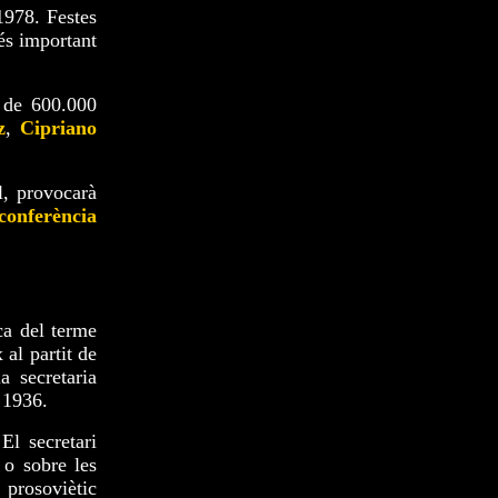
 1978. Festes
és important
p de 600.000
z
,
Cipriano
l, provocarà
 conferència
ica del terme
al partit de
a secretaria
l 1936.
 El secretari
 o sobre les
 prosoviètic