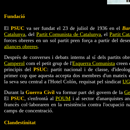
Fundació
El
PSUC
va ser fundat el 23 de juliol de 1936 en el
Bar
Catalunya
, del
Partit Comunista de Catalunya
, el
Partit Cat
forces obreres en un sol partit pren força a partir del des
aliances obreres
.
Després de converses i debats interns al sí dels partits obr
Camperol
com el petit grup de l'
Esquerra Comunista
creen 
principis del
PSUC
: partit nacional i de classe, d'ideol
primer cop que aquesta accepta dos membres d'un mateix es
la seva seu central a l'Hotel Colón, requisat pel sindicat
UG
Durant la
Guerra Civil
va formar part del govern de la
Ge
El
PSUC
, s'enfrontà al
POUM
i al sector d'anarquistes 
francès col·laboraren en la resistència contra l'ocupació 
camps de concentració.
Clandestinitat