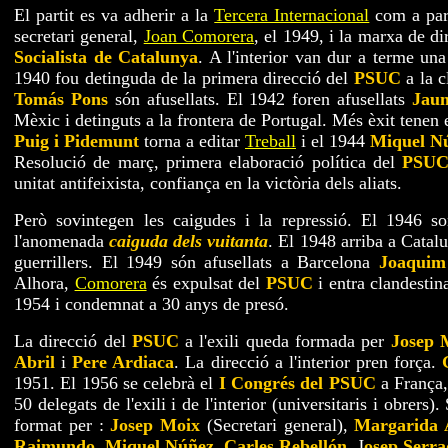
El partit es va adherir a la
Tercera Internacional
com a par
secretari general,
Joan Comorera
, el 1949, i la marxa de di
Socialista de Catalunya
. A l'interior van dur a terme una
1940 fou detinguda de la primera direcció del
PSUC
a la c
Tomás Pons
són afusellats. El 1942 foren afusellats
Jau
Mèxic i detinguts a la frontera de Portugal. Més èxit tenen 
Puig i Pidemunt
torna a editar
Treball
i el 1944
Miquel N
Resolució de març, primera elaboració política del
PSU
unitat antifeixista, confiança en la victòria dels aliats.
Però sovintegen les caigudes i la repressió. El 1946 s
l'anomenada
caiguda dels vuitanta
. El 1948 arriba a Cata
guerrillers. El 1949 són afusellats a Barcelona
Joaquim
Alhora,
Comorera
és expulsat del
PSUC
i entra clandestin
1954 i condemnat a 30 anys de presó.
La direcció del
PSUC
a l'exili queda formada per
Josep 
Abril
i
Pere Ardiaca
. La direcció a l'interior pren força.
1951. El 1956 se celebrà el
I Congrés del PSUC
a França, 
50 delegats de l'exili i de l'interior (universitaris i obrers)
format per :
Josep Moix
(Secretari general),
Margarida 
Raimundo
,
Miquel Núñez
,
Carles Rebellón
, J
osep Serra