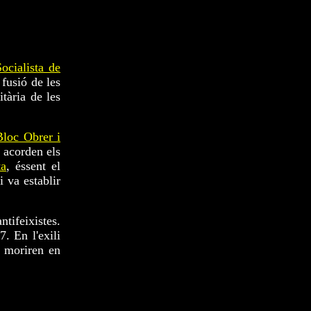
ocialista de
 fusió de les
itària de les
Bloc Obrer i
, acorden els
ta
, éssent el
 i va establir
ntifeixistes.
. En l'exili
, moriren en