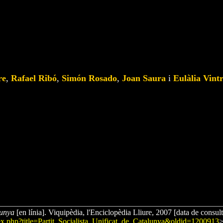
re
,
Rafael Ribó
,
Simón Rosado
,
Joan Saura
i
Eulàlia Vint
lunya
[en línia]. Viquipèdia, l'Enciclopèdia Lliure, 2007 [data de consulta
dex.php?title=Partit_Socialista_Unificat_de_Catalunya&oldid=1200913
>