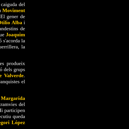
 caiguda del
u
Moviment
 El gener de
tilio Alba
i
landestins de
que
Joaquim
5 s'acorda la
errillera, la
es produeix
ió dels grups
e Valverde
.
ranquistes el
,
Margarida
tramvies del
Hi participen
ecutiu queda
gori López