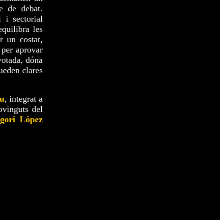
e de debat.
 i sectorial
equilibra les
r un costat,
 per aprovar
votada, dóna
queden clares
u
, integrat a
ovinguts del
gori López