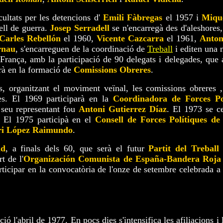
icultats per les detencions d'
Emili Fàbregas
el 1957 i
Miqu
ell de guerra.
Josep Serradell
se n'encarregà des d'aleshores,
Carles Rebellón
el 1960,
Vicente Cazcarra
el 1961,
Anton
rnau
, s'encarreguen de la coordinació de
Treball
i editen una 
França, amb la participació de 90 delegats i delegades, que
orà en la formació de
Comissions Obreres
.
s, organitzant el moviment veïnal, les comissions obreres ,
ses. El 1969 participarà en la
Coordinadora de Forces Po
 seu representant fou
Antoni Gutierrez Díaz
. El 1973 se c
. El 1975 participà en el
Consell de Forces Polítiques de
ri López Raimundo
.
ad
, a finals dels 60, que serà el futur
Partit del Treball
t de l'
Organización Comunista de España-Bandera Roja
rticipar en la convocatòria de l'onze de setembre celebrada a
ció l'abril de 1977. En pocs dies s'intensifica les afiliacions i 