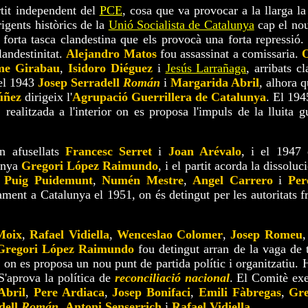
tit independent del
PCE
, cosa que va provocar a la llarga la
rigents històrics de la
Unió Socialista de Catalunya
cap el no
 forta tasca clandestina que els provocà una forta repressió.
landestinitat.
Alejandro Matos
fou assassinat a comissaria.
O
me Girabau
,
Isidoro Diéguez
i
Jesús Larrañaga
, arribats c
el 1943
Josep Serradell
Román
i
Margarida Abril
, alhora 
úñez
dirigeix l'
Agrupació Guerrillera de Catalunya
. El 194
C
realitzada a l'interior on es proposa l'impuls de la lluita gu
on afusellats
Francesc Serret
i
Joan Arévalo
, i el 1947 
lunya
Gregori López Raimundo
, i el partit acorda la dissoluc
 Puig Puidemunt
,
Numén Mestre
,
Angel Carrero
i
Per
ament a Catalunya el 1951, on és detingut per les autoritats f
Moix
,
Rafael Vidiella
,
Wenceslao Colomer
,
Josep Romeu
Gregori López Raimundo
fou detingut arran de la vaga de 
on es proposa un nou punt de partida polític i organitzatiu. 
. S'aprova la política de
reconciliació nacional
. El Comitè ex
Abril
,
Pere Ardiaca
,
Josep Bonifaci
,
Emili Fàbregas
,
Gre
dell
Román
,
Antoni Senserrich
i
Rafael Vidiella
.