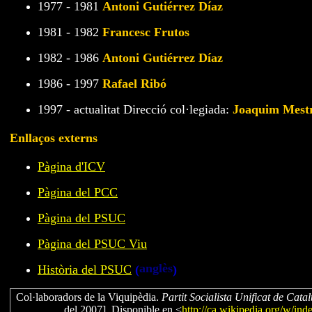
1977 - 1981
Antoni Gutiérrez Díaz
1981 - 1982
Francesc Frutos
1982 - 1986
Antoni Gutiérrez Díaz
1986 - 1997
Rafael Ribó
1997 - actualitat Direcció col·legiada:
Joaquim Mest
Enllaços externs
Pàgina d'ICV
Pàgina del PCC
Pàgina del PSUC
Pàgina del PSUC Viu
anglès
Història del PSUC
(
)
Col·laboradors de la Viquipèdia.
Partit Socialista Unificat de Cata
del 2007]. Disponible en <
http://ca.wikipedia.org/w/in