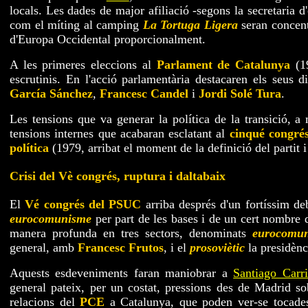
locals. Les dades de major afiliació -segons la secretaria d
com el míting al camping
La Tortuga Ligera
seran concent
d'Europa Occidental proporcionalment.
A les primeres eleccions al
Parlament de Catalunya
(19
escrutinis. En l'acció parlamentària destacaren els seus d
García Sánchez
,
Francesc Candel
i
Jordi Solé Tura
.
Les tensions que va generar la política de la transició, a 
tensions internes que acabaran esclatant al
cinqué congré
política
(1979, arribat el moment de la definició del partit 
Crisi del Vè congrés, ruptura i daltabaix
El
Vé congrés del PSUC
arriba després d'un fortíssim deb
eurocomunisme
per part de les bases i de un cert nombre d
manera profunda en tres sectors, denominats
eurocomun
general, amb
Francesc Frutos
, i el
prosoviètic
la presidènc
Aquests esdeveniments faran maniobrar a
Santiago Carri
general pateix, per un costat, pressions des de Madrid so
relacions del
PCE
a Catalunya, que poden ver-se tocades.