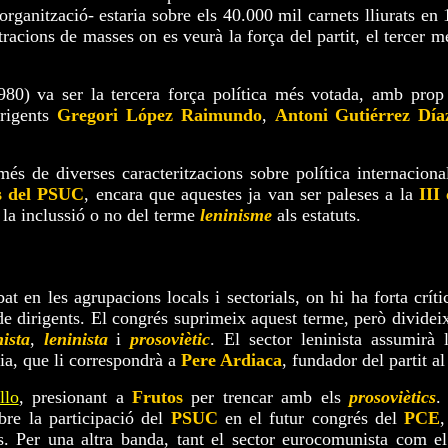
'organització- estaria sobre els 40.000 mil carnets lliurats en
racions de masses on es veurà la força del partit, el tercer m
80) va ser la tercera força política més votada, amb pro
irigents
Gregori López Raimundo
,
Antoni Gutiérrez Día
més de diverses caracteritzacions sobre política internaciona
s del PSUC
, encara que aquestes ja van ser paleses a la
III
i la inclussió o no del terme
leninisme
als estatuts.
at en les agrupacions locals i sectorials, on hi ha forta crít
e dirigents. El congrés suprimeix aquest terme, però divideix 
ista
,
leninista
i
prosoviètic
. El sector leninista assumirà l
ia, que li correspondrà a
Pere Ardiaca
, fundador del partit a
llo
, presionant a
Frutos
per trencar amb els
prosoviètics
.
bre la participació del
PSUC
en el futur congrés del
PCE
,
 Per una altra banda, tant el sector eurocomunista com el