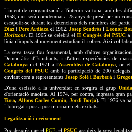
L'intent de reorganització a l'interior va topar amb les dif
1958, qui. serà comdemnat a 25 anys de presó per un cons
escapolir-se durant les detencions dels membres del partit
Díaz
i
Pere Ardiaca
el 1962.
Josep Sendrós
i
Leonor Bo
Horitzons
. El 1965 se celebrà el
II Congrés del PSUC
a 
línia d'impuls al moviment estudiantil i obrer. Així col·lab
La seva tasca fou fonamental, amb d'altres organitzacion
Democràtic d'Estudiants, i d'altres experiències de mas
Catalunya
i el 1971 a l'
Assemblea de Catalunya
, on el
Congrés del PSUC
amb la participació de 200 delegats
enviant com a representants
Josep Solé i Barberà
i
Grego
D'una escissió a la universitat en sorgirà el grup
Unid
d'orientació maoista. Al 1974, per contra, ingressa gran par
Tura
,
Alfons Carles Comín
,
Jordi Borja
). El 1976 va pa
Llobregat i poc a poc retornaren els exiliats.
Legalització i creixement
Poc després que el
PCE
, el
PSUC
assoleix la seva legalitza