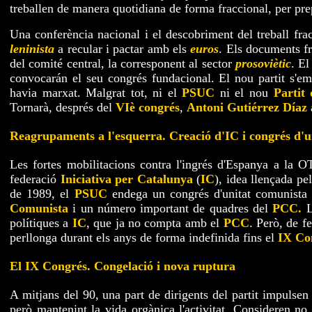
treballen de manera quotidiana de forma fraccional, per pr
Una conferència nacional i el descobriment del treball fra
leninista
a recular i pactar amb els
euros
. Els documents fr
del comité central, la corresponent al sector
prosoviètic
. El
convocarán el seu congrés fundacional. El nou partit s'em
havia marxat. Malgrat tot, ni el
PSUC
ni el nou
Partit
Tornarà, després del
VIè congrés
,
Antoni Gutiérrez Díaz
a
Reagrupaments a l'esquerra. Creació d'IC i congrés d'u
Les fortes mobilitacions contra l'ingrés d'Espanya a la 
federació
Iniciativa per Catalunya
(
IC
), idea llençada pe
de 1989, el
PSUC
endega un congrés d'unitat comunista 
Comunista
i un número important de quadres del
PCC.
polítiques a
IC
, que ja no compta amb el
PCC
. Però, de fe
perllonga durant els anys de forma indefinida fins el
IX Co
El IX Congrés. Congelació i nova ruptura
A mitjans del 90, una part de dirigents del partit impulsen u
però mantenint la vida orgànica l'activitat. Consideren n