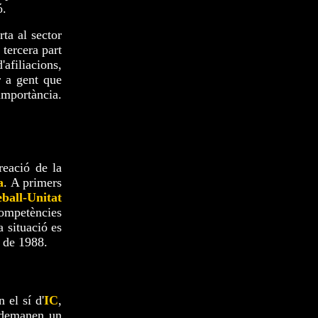
ó.
rta al sector
tercera part
'afiliacions,
r a gent que
'importància.
reació de la
a
. A primers
eball-Unitat
competències
a situació es
a de 1988.
 el sí d'
IC
,
i demanen un