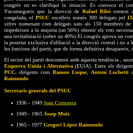
congrés on es clarifiqui la situació. Es convoca el c
S'aconsegueix que la direcció de
Rafael Ribó
esmeni aq
congelada, el
PSUC
escolleix només 300 delegats pel
IX
xifres nomenant com delegats nats als 150 membres de la
impedeixen a la majoria (un 56%) obtenir els vots necessari
una revitalització (sobre un 40%) El congrés aprova un comi
la postetat exclusiva d'afiliació a la direcció central i no a
les funcions del partit, que de forma definitiva desapareix, 
El sector del partit descontent amb aquesta tendència , an
Esquerra Unida i Alternativa
(EUiA). Entre els dirigent
PCC
, dirigents com
Ramon Luque
,
Antoni Luchetti
Raimundo
.
Secretaris generals del PSUC
1936 - 1949
Joan Comorera
1949 - 1965
Josep Moix
1965 - 1977
Gregori López Raimundo