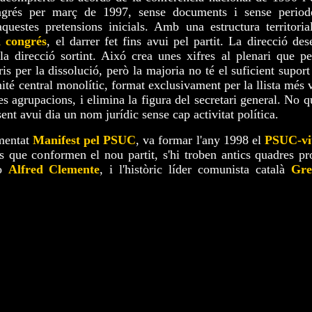
ongrés per març de 1997, sense documents i sense period
uestes pretensions inicials. Amb una estructura territorial
 congrés
, el darrer fet fins avui pel partit. La direcció des
 direcció sortint. Aixó crea unes xifres al plenari que pe
s per la dissolució, però la majoria no té el suficient suport
té central monolític, format exclusivament per la llista més 
 les agrupacions, i elimina la figura del secretari general. No 
sent avui dia un nom jurídic sense cap activitat política.
omentat
Manifest pel PSUC
, va formar l'any 1998 el
PSUC-vi
s que conformen el nou partit, s'hi troben antics quadres pr
o
Alfred Clemente
, i l'històric líder comunista català
Gre