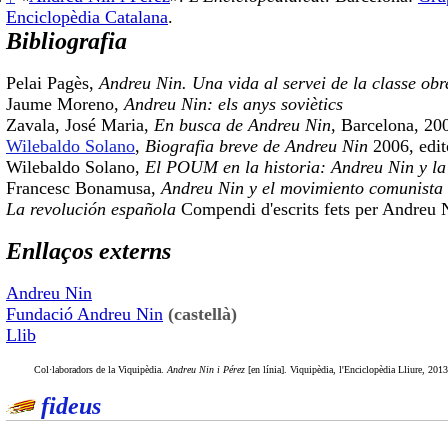
Enciclopèdia Catalana
.
Bibliografia
Pelai Pagès,
Andreu Nin. Una vida al servei de la classe obr
Jaume Moreno,
Andreu Nin: els anys soviètics
Zavala, José Maria,
En busca de Andreu Nin
, Barcelona, 20
Wilebaldo Solano
,
Biografia breve de Andreu Nin
2006, edit
Wilebaldo Solano,
El POUM en la historia: Andreu Nin y la
Francesc Bonamusa,
Andreu Nin y el movimiento comunista
La revolución española
Compendi d'escrits fets per Andreu N
Enllaços externs
Andreu Nin
Fundació Andreu Nin
(castellà)
Llib
Col·laboradors de la Viquipèdia.
Andreu Nin i Pérez
[en línia]. Viquipèdia, l'Enciclopèdia Lliure, 
fideus