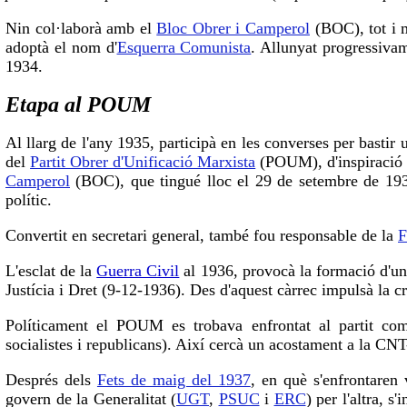
Nin col·laborà amb el
Bloc Obrer i Camperol
(BOC), tot i m
adoptà el nom d'
Esquerra Comunista
. Allunyat progressivam
1934.
Etapa al POUM
Al llarg de l'any 1935, participà en les converses per bastir u
del
Partit Obrer d'Unificació Marxista
(POUM), d'inspiració c
Camperol
(BOC), que tingué lloc el 29 de setembre de 19
polític.
Convertit en secretari general, també fou responsable de la
F
L'esclat de la
Guerra Civil
al 1936, provocà la formació d'un
Justícia i Dret (9-12-1936). Des d'aquest càrrec impulsà la cr
Políticament el POUM es trobava enfrontat al partit comu
socialistes i republicans). Així cercà un acostament a la CN
Després dels
Fets de maig del 1937
, en què s'enfrontare
govern de la Generalitat (
UGT
,
PSUC
i
ERC
) per l'altra,