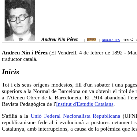
:
Andreu Nin Pérez
|
|
BIOGRAFIES
| TEMA
Andreu Nin i Pérez
(El Vendrell, 4 de febrer de 1892 - Mad
traductor català.
Inicis
Tot i els seus orígens modestos, fill d'un sabater i una page
superiors a la Normal de Barcelona on va obtenir el títol de 
a l'Ateneu Obrer de la Barceloneta. El 1914 abandonà l’en
Revista Pedagògica de l'
Institut d'Estudis Catalans
.
S'afilià a la
Unió Federal Nacionalista Republicana
(UFNR)
republicanisme federal i evolucionà a postures netament so
Catalunya, amb interrupcions, a causa de la polèmica que le