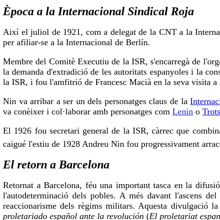
Època a la Internacional Sindical Roja
Així el juliol de 1921, com a delegat de la CNT a la Intern
per afiliar-se a la Internacional de Berlín.
Membre del Comitè Executiu de la ISR, s'encarregà de l'orga
la demanda d'extradició de les autoritats espanyoles i la co
la ISR, i fou l'amfitrió de Francesc Macià en la seva visita a
Nin va arribar a ser un dels personatges claus de la
Internac
va conèixer i col·laborar amb personatges com
Lenin
o
Trot
El 1926 fou secretari general de la ISR, càrrec que combin
caigué l'estiu de 1928 Andreu Nin fou progressivament arrac
El retorn a Barcelona
Retornat a Barcelona, féu una important tasca en la difusió 
l'autodeterminació dels pobles. A més davant l'ascens de
reaccionarisme dels règims militars. Aquesta divulgació la
proletariado español ante la revolución
(
El proletariat espa