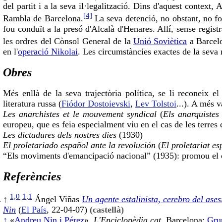
del partit i a la seva il·legalització. Dins d'aquest context
[4]
Rambla de Barcelona.
La seva detenció, no obstant, no fo
fou conduït a la presó d'Alcalà d'Henares. Allí, sense registra
les ordres del Cònsol General de la
Unió Soviètica
a Barcelo
en l'
operació Nikolai
. Les circumstàncies exactes de la seva 
Obres
Més enllà de la seva trajectòria política, se li reconeix el
literatura russa (
Fiódor Dostoievski
,
Lev Tolstoi
...). A més v
Les anarchistes et le mouvement syndical
(
Els anarquistes
europeu, que es feia especialment viu en el cas de les terres 
Les dictadures dels nostres dies
(1930)
El proletariado español ante la revolución
(
El proletariat e
“Els moviments d'emancipació nacional” (1935): promou el dr
Referències
1,0
1,1
↑
Ángel Viñas
Un agente estalinista, cerebro del ases
Nin
(
El País
, 22-04-07)
(castellà)
↑
«
Andreu Nin i Pérez
».
L'Enciclopèdia.cat
. Barcelona:
Gru